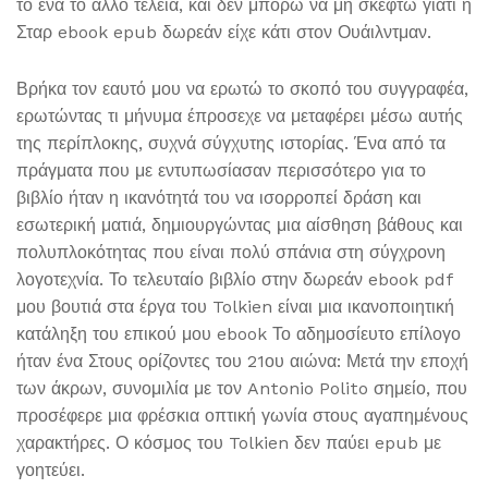
το ένα το άλλο τέλεια, και δεν μπορώ να μη σκεφτώ γιατί η
Σταρ ebook epub δωρεάν είχε κάτι στον Ουάιλντμαν.
Βρήκα τον εαυτό μου να ερωτώ το σκοπό του συγγραφέα,
ερωτώντας τι μήνυμα έπροσεχε να μεταφέρει μέσω αυτής
της περίπλοκης, συχνά σύγχυτης ιστορίας. Ένα από τα
πράγματα που με εντυπωσίασαν περισσότερο για το
βιβλίο ήταν η ικανότητά του να ισορροπεί δράση και
εσωτερική ματιά, δημιουργώντας μια αίσθηση βάθους και
πολυπλοκότητας που είναι πολύ σπάνια στη σύγχρονη
λογοτεχνία. Το τελευταίο βιβλίο στην δωρεάν ebook pdf
μου βουτιά στα έργα του Tolkien είναι μια ικανοποιητική
κατάληξη του επικού μου ebook Το αδημοσίευτο επίλογο
ήταν ένα Στους ορίζοντες του 21ου αιώνα: Μετά την εποχή
των άκρων, συνομιλία με τον Antonio Polito σημείο, που
προσέφερε μια φρέσκια οπτική γωνία στους αγαπημένους
χαρακτήρες. Ο κόσμος του Tolkien δεν παύει epub με
γοητεύει.