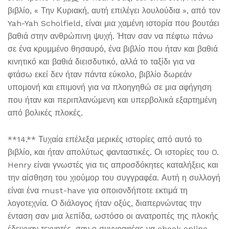
βιβλίο, « Την Κυριακή, αυτή επιλέγει λουλούδια », από τον
Yah-Yah Scholfield, είναι μια χαμένη ιστορία που βουτάει
βαθιά στην ανθρώπινη ψυχή. Ήταν σαν να πέφτω πάνω
σε ένα κρυμμένο θησαυρό, ένα βιβλίο που ήταν και βαθιά
κινητικό και βαθιά διεισδυτικό, αλλά το ταξίδι για να
φτάσω εκεί δεν ήταν πάντα εύκολο, βιβλίο δωρεάν
υπομονή και επιμονή για να πλοηγηθώ σε μια αφήγηση
που ήταν και περιπλανώμενη και υπερβολικά εξαρτημένη
από βολικές πλοκές.
**14.** Τυχαία επέλεξα μερικές ιστορίες από αυτό το
βιβλίο, και ήταν απολύτως φανταστικές. Οι ιστορίες του O.
Henry είναι γνωστές για τις απροσδόκητες καταλήξεις και
την αίσθηση του χιούμορ του συγγραφέα. Αυτή η συλλογή
είναι ένα must-have για οποιονδήποτε εκτιμά τη
λογοτεχνία. Ο διάλογος ήταν οξύς, διαπερνώντας την
ένταση σαν μια λεπίδα, ωστόσο οι ανατροπές της πλοκής
έδειχναν τεχνητές, σαν ο συγγραφέας να ebook online