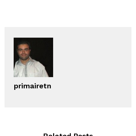
primairetn
Related Posts