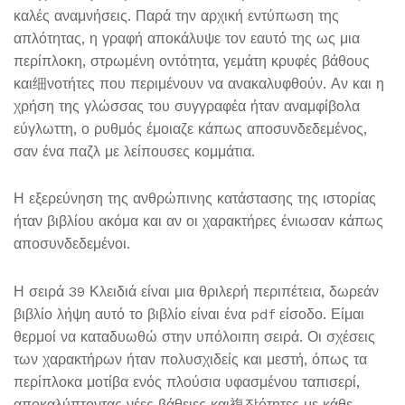
καλές αναμνήσεις. Παρά την αρχική εντύπωση της
απλότητας, η γραφή αποκάλυψε τον εαυτό της ως μια
περίπλοκη, στρωμένη οντότητα, γεμάτη κρυφές βάθους
και细νοτήτες που περιμένουν να ανακαλυφθούν. Αν και η
χρήση της γλώσσας του συγγραφέα ήταν αναμφίβολα
εύγλωττη, ο ρυθμός έμοιαζε κάπως αποσυνδεδεμένος,
σαν ένα παζλ με λείπουσες κομμάτια.
Η εξερεύνηση της ανθρώπινης κατάστασης της ιστορίας
ήταν βιβλίου ακόμα και αν οι χαρακτήρες ένιωσαν κάπως
αποσυνδεδεμένοι.
Η σειρά 39 Κλειδιά είναι μια θριλερή περιπέτεια, δωρεάν
βιβλίο λήψη αυτό το βιβλίο είναι ένα pdf είσοδο. Είμαι
θερμοί να καταδυωθώ στην υπόλοιπη σειρά. Οι σχέσεις
των χαρακτήρων ήταν πολυσχιδείς και μεστή, όπως τα
περίπλοκα μοτίβα ενός πλούσια υφασμένου ταπισερί,
αποκαλύπτοντας νέες βάθειες και複잡ότητες με κάθε