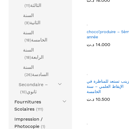
الثالثة
(11)
السنة
الثانية
(9)
zaineb se prépare au
السنة
concours en français
5ème année
الخامسة
(18)
16.000
16.000
د.ت
د.ت
السنة
الرابعة
(18)
السنة
السادسة
(26)
Secondaire –
ثانوي
(10)
Fournitures
Scolaires
(111)
Impression /
choco’produire – 5è
Photocopie
(1)