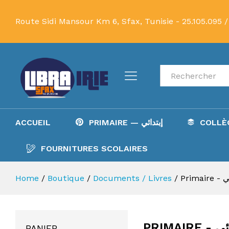
Route Sidi Mansour Km 6, Sfax, Tunisie -
25.105.095 /
Recherche
PRIMAIRE — إبتدائي
ACCUEIL
FOURNITURES SCOLAIRES
تدائي
/
Documents / Livres
/
Boutique
/
Home
ابتدائي
PANIER