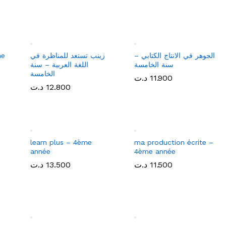
choco’langue – 5ème
mon aide en français –
 –
année
tome 3 – 5ème année
13.500
13.500
د.ت
د.ت
15.000
15.000
د.ت
د.ت
الجوهر في الانتاج الكتابي –
زينب تستعد للمناظرة في
me