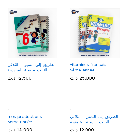
vitamines français –
الطريق إلى التميز – الثلاثي
5ème année
الثالث – سنة السادسة
25.000
25.000
د.ت
د.ت
12.500
12.500
د.ت
د.ت