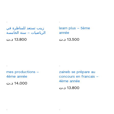
الطريق إلى التميز – الثلاثي
mes productions –
الثالث – سنة الخامسة
5ème année
12.900
12.900
د.ت
د.ت
14.000
14.000
د.ت
د.ت
learn plus – 5ème
زينب تستعد للمناظرة في