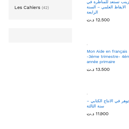
année
Les Cahiers
(42)
14.000
14.000
د.ت
د.ت
ينب تستعد للمناظرة في
الإيقاظ العلمي – سنة
الخامسة
10.500
10.500
د.ت
د.ت