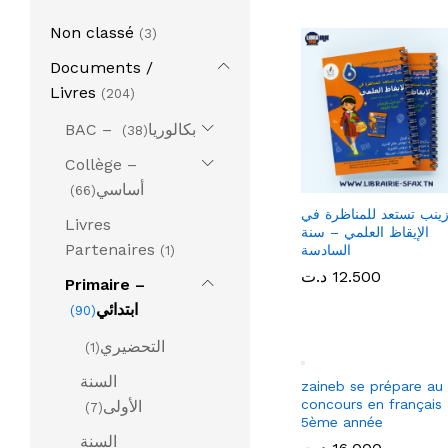
Non classé
(3)
Documents /
Livres
(204)
BAC – بكالوريا
(38)
Collège –
أساسي
(66)
ينب تستعد للمناظرة في
Livres
الإيقاظ العلمي – سنة
Partenaires
السادسة
(1)
12.500
12.500
د.ت
د.ت
Primaire –
ابتدائي
(90)
التحضيري
(1)
السنة
الأولى
(7)
السنة