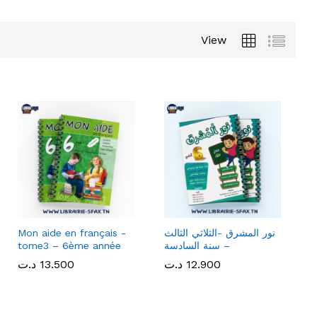
View
نور المشرق -الثلاثي الثالث
Mon aide en français -
– سنة السادسة
tome3 – 6ème année
12.900
12.900
د.ت
د.ت
13.500
13.500
د.ت
د.ت