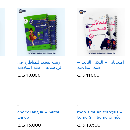
امتحاناتي – الثلاثي الثالث –
زينب تستعد للمناظرة في
ز
سنة السادسة
الرياضيات – سنة السادسة
11.000
11.000
د.ت
د.ت
13.800
13.800
د.ت
د.ت