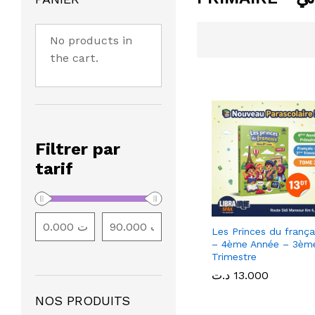
No products in
the cart.
Filtrer par
tarif
Les Princes du frança
– 4ème Année – 3èm
Trimestre
13.000
13.000
د.ت
د.ت
NOS PRODUITS