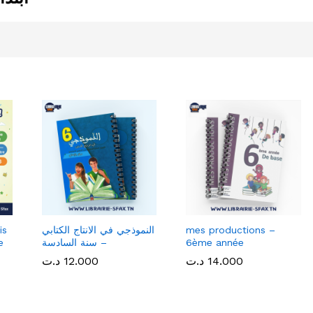
mes productions –
النموذجي في الانتاج الكتابي
is
6ème année
– سنة السادسة
e
14.000
14.000
د.ت
د.ت
12.000
12.000
د.ت
د.ت