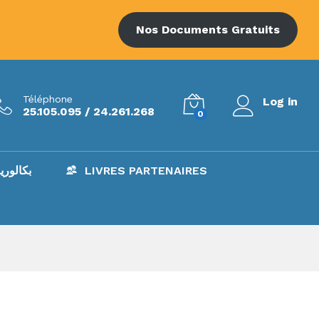
Nos Documents Gratuits
Téléphone
Log in
25.105.095 / 24.261.268
0
LIVRES PARTENAIRES
BAC – بكالوري