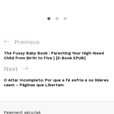
Navigation
Previous
Previous
de
Post
The Fussy Baby Book : Parenting Your High-Need
l’article
Child from Birth to Five | [E-Book EPUB]
Next
Next
Post
O Altar Incompleto: Por que a fé esfria e os líderes
caem – Páginas que Libertam
Paiement sécurisé