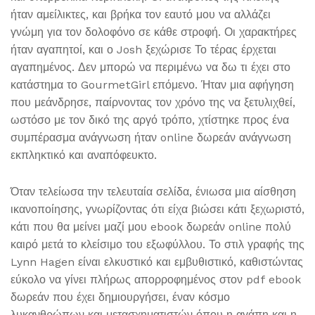
ήταν αμείλικτες, και βρήκα τον εαυτό μου να αλλάζει
γνώμη για τον δολοφόνο σε κάθε στροφή. Οι χαρακτήρες
ήταν αγαπητοί, και ο Josh ξεχώρισε Το τέρας έρχεται
αγαπημένος. Δεν μπορώ να περιμένω να δω τι έχει στο
κατάστημα το GourmetGirl επόμενο. Ήταν μια αφήγηση
που μεάνδρησε, παίρνοντας τον χρόνο της να ξετυλιχθεί,
ωστόσο με τον δικό της αργό τρόπο, χτίστηκε προς ένα
συμπέρασμα ανάγνωση ήταν online δωρεάν ανάγνωση
εκπληκτικό και αναπόφευκτο.
Όταν τελείωσα την τελευταία σελίδα, ένιωσα μια αίσθηση
ικανοποίησης, γνωρίζοντας ότι είχα βιώσει κάτι ξεχωριστό,
κάτι που θα μείνει μαζί μου ebook δωρεάν online πολύ
καιρό μετά το κλείσιμο του εξωφύλλου. Το στιλ γραφής της
Lynn Hagen είναι ελκυστικό και εμβυθιστικό, καθιστώντας
εύκολο να γίνει πλήρως απορροφημένος στον pdf ebook
δωρεάν που έχει δημιουργήσει, έναν κόσμο
λυκανθρώπων και μετασχηματιστών όπου η αγάπη και η