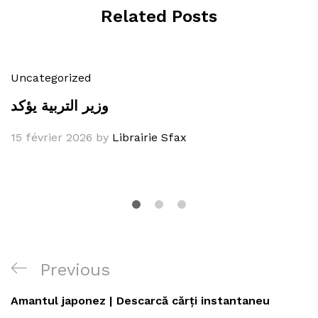
Related Posts
Uncategorized
وزير التربية يؤكد
15 février 2026
by
Librairie Sfax
Navigation
Previous
Previous
de
Post
Amantul japonez | Descarcă cărți instantaneu