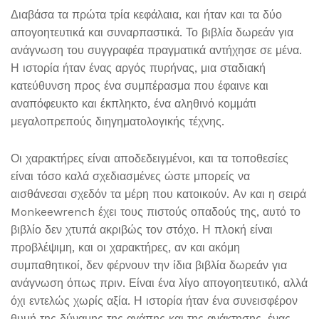
Διαβάσα τα πρώτα τρία κεφάλαια, και ήταν και τα δύο
απογοητευτικά και συναρπαστικά. Το βιβλία δωρεάν για
ανάγνωση του συγγραφέα πραγματικά αντήχησε σε μένα.
Η ιστορία ήταν ένας αργός πυρήνας, μια σταδιακή
κατεύθυνση προς ένα συμπέρασμα που έφαινε και
αναπόφευκτο και έκπληκτο, ένα αληθινό κομμάτι
μεγαλοπρεπούς διηγηματολογικής τέχνης.
Οι χαρακτήρες είναι αποδεδειγμένοι, και τα τοποθεσίες
είναι τόσο καλά σχεδιασμένες ώστε μπορείς να
αισθάνεσαι σχεδόν τα μέρη που κατοικούν. Αν και η σειρά
Monkeewrench έχει τους πιστούς οπαδούς της, αυτό το
βιβλίο δεν χτυπά ακριβώς τον στόχο. Η πλοκή είναι
προβλέψιμη, και οι χαρακτήρες, αν και ακόμη
συμπαθητικοί, δεν φέρνουν την ίδια βιβλία δωρεάν για
ανάγνωση όπως πριν. Είναι ένα λίγο απογοητευτικό, αλλά
όχι εντελώς χωρίς αξία. Η ιστορία ήταν ένα συνεισφέρον
θυμή της δύναμης της αγάπης και της ανάκτησης, ένας