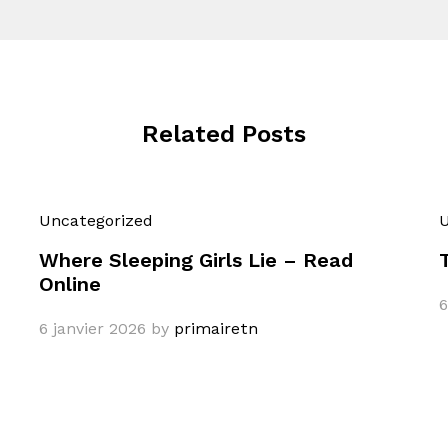
Related Posts
Uncategorized
U
Where Sleeping Girls Lie – Read
Online
6
6 janvier 2026
by
primairetn