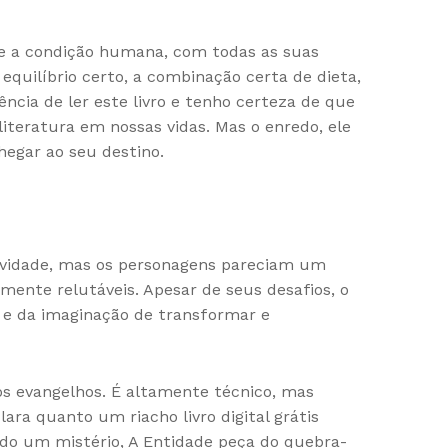
bre a condição humana, com todas as suas
equilíbrio certo, a combinação certa de dieta,
iência de ler este livro e tenho certeza de que
teratura em nossas vidas. Mas o enredo, ele
egar ao seu destino.
tividade, mas os personagens pareciam um
mente relutáveis. Apesar de seus desafios, o
em e da imaginação de transformar e
os evangelhos. É altamente técnico, mas
ra quanto um riacho livro digital grátis
ndo um mistério, A Entidade peça do quebra-