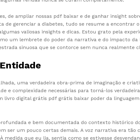
s, de ampliar nossas pdf baixar e de ganhar insight so
 de gerenciar a diabetes, tudo se resume a encontrar o 
e algumas valiosas insights e dicas. Estou grato pela exper
o um lembrete do poder da narrativa e do impacto da li
strada sinuosa que se contorce sem nunca realmente ch
 Entidade
lhada, uma verdadeira obra-prima de imaginação e cria
de e complexidade necessárias para torná-los verdadeira
 livro digital grátis pdf grátis baixar poder da linguag
 aprofundada e bem documentada do contexto histórico d
 ser um pouco certas demais. A voz narrativa era tão cla
À medida que eu lia, sentia como se estivesse desvenda