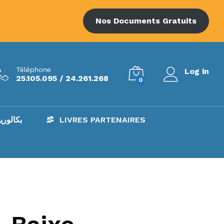
Nos Documents Gratuits
Téléphone
Log in
25.105.095 / 24.261.268
0
AC – بكالوريا
LIVRES PARTENAIRES