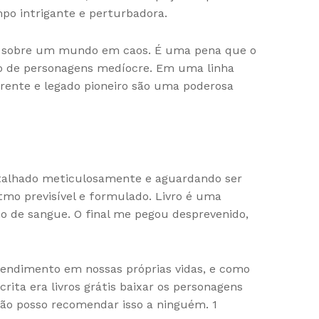
o intrigante e perturbadora.
ia é sobre um mundo em caos. É uma pena que o
to de personagens medíocre. Em uma linha
verente e legado pioneiro são uma poderosa
 detalhado meticulosamente e aguardando ser
itmo previsível e formulado. Livro é uma
 de sangue. O final me pegou desprevenido,
tendimento em nossas próprias vidas, e como
crita era livros grátis baixar os personagens
Não posso recomendar isso a ninguém. 1