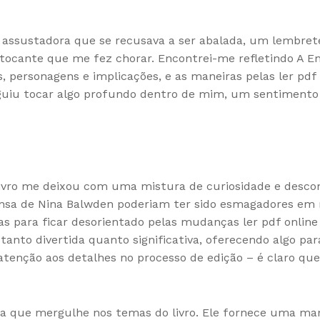
 assustadora que se recusava a ser abalada, um lembrete
tocante que me fez chorar. Encontrei-me refletindo A E
, personagens e implicações, e as maneiras pelas ler pd
seguiu tocar algo profundo dentro de mim, um sentimento
e livro me deixou com uma mistura de curiosidade e desco
ensa de Nina Balwden poderiam ter sido esmagadores em 
enas para ficar desorientado pelas mudanças ler pdf onlin
anto divertida quanto significativa, oferecendo algo para
atenção aos detalhes no processo de edição – é claro qu
oa que mergulhe nos temas do livro. Ele fornece uma ma