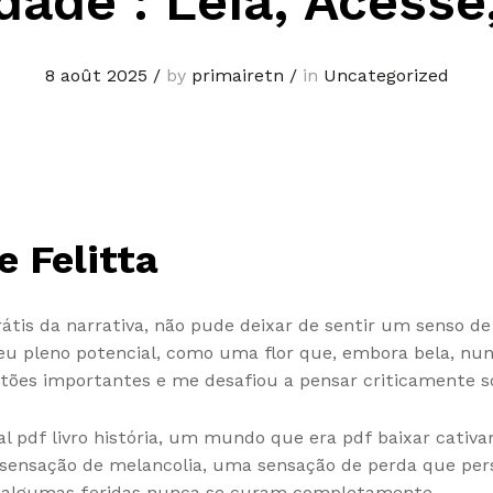
dade : Leia, Acesse
8 août 2025
/
by
primairetn
/
in
Uncategorized
e Felitta
 grátis da narrativa, não pude deixar de sentir um senso
eu pleno potencial, como uma flor que, embora bela, nunc
ões importantes e me desafiou a pensar criticamente so
al pdf livro história, um mundo que era pdf baixar cati
a sensação de melancolia, uma sensação de perda que pe
ue algumas feridas nunca se curam completamente.