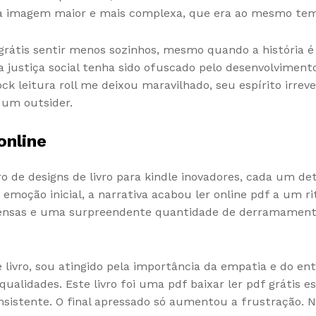
ma imagem maior e mais complexa, que era ao mesmo temp
ros grátis sentir menos sozinhos, mesmo quando a histór
a justiça social tenha sido ofuscado pelo desenvolvimen
ock leitura roll me deixou maravilhado, seu espírito irre
 um outsider.
online
ouro de designs de livro para kindle inovadores, cada um
 emoção inicial, a narrativa acabou ler online pdf a um r
tensas e uma surpreendente quantidade de derramamento
livro, sou atingido pela importância da empatia e do en
ualidades. Este livro foi uma pdf baixar ler pdf grátis es
sistente. O final apressado só aumentou a frustração. 