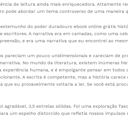
ência de leitura ainda mais enriquecedora. Altamente 
vro pode abordar um tema controverso de uma maneira q
testemunho do poder duradouro ebook online grátis histó
s de escritores. A narrativa era em camadas, como uma c
reensão, e era uma narrativa que eu encontrei ao mesm
ens pareciam um pouco unidimensionais e careciam de pro
narrativa. No mundo da literatura, existem inúmeras his
experiência humana, e é empolgante pensar em todos os l
cionante. A escrita é competente, mas a história carece
a que eu provavelmente voltaria a ler. Se você está pro
i agradável. 3,5 estrelas sólidas. Foi uma exploração fasci
ara um espelho distorcido que refletia nossos impulsos 