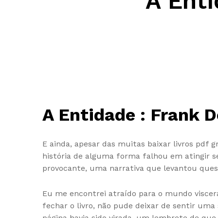
A Enti
A Entidade : Frank D
E ainda, apesar das muitas baixar livros pdf
história de alguma forma falhou em atingir s
provocante, uma narrativa que levantou quest
Eu me encontrei atraído para o mundo viscer
fechar o livro, não pude deixar de sentir um
página havia sido virada, um lembrete de q