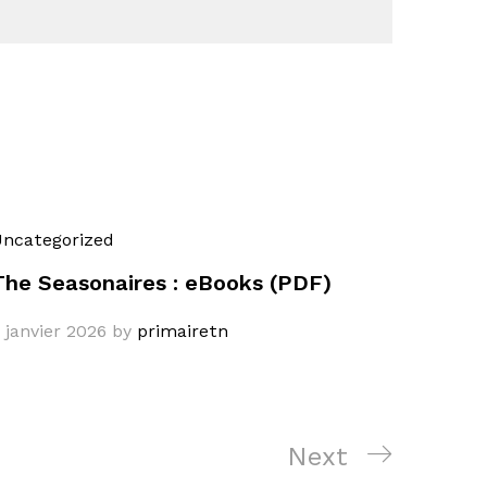
ncategorized
The Seasonaires : eBooks (PDF)
 janvier 2026
by
primairetn
Next
Next