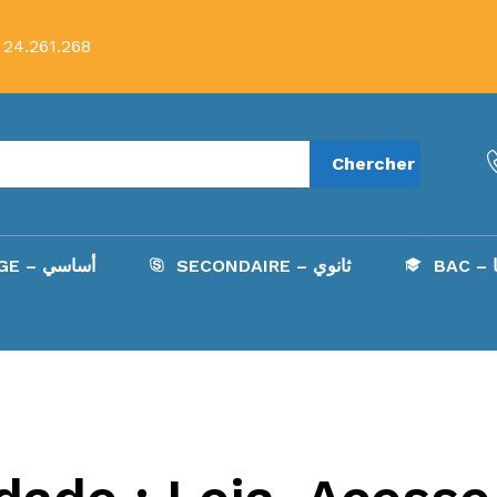
 24.261.268
Chercher
B
SECONDAIRE – ثانوي
COLLÈGE – أساسي