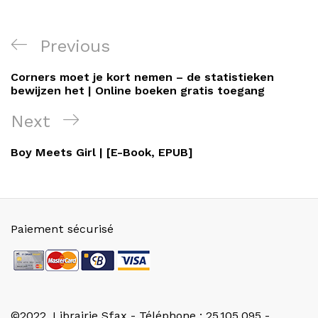
Navigation
Previous
Previous
de
Post
Corners moet je kort nemen – de statistieken
l’article
bewijzen het | Online boeken gratis toegang
Next
Next
Post
Boy Meets Girl | [E-Book, EPUB]
Paiement sécurisé
©2022. Librairie Sfax - Téléphone : 25.105.095 -