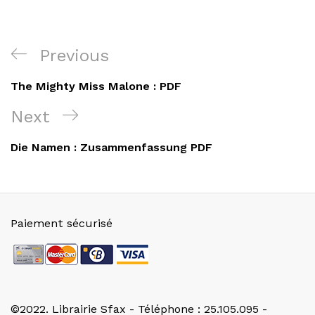
Navigation
Previous
Previous
de
Post
The Mighty Miss Malone : PDF
l’article
Next
Next
Post
Die Namen : Zusammenfassung PDF
Paiement sécurisé
©2022. Librairie Sfax - Téléphone : 25.105.095 -