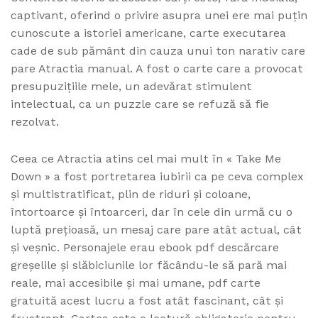
captivant, oferind o privire asupra unei ere mai puțin
cunoscute a istoriei americane, carte executarea
cade de sub pământ din cauza unui ton narativ care
pare Atractia manual. A fost o carte care a provocat
presupuzițiile mele, un adevărat stimulent
intelectual, ca un puzzle care se refuză să fie
rezolvat.
Ceea ce Atractia atins cel mai mult în « Take Me
Down » a fost portretarea iubirii ca pe ceva complex
și multistratificat, plin de riduri și coloane,
întortoarce și întoarceri, dar în cele din urmă cu o
luptă prețioasă, un mesaj care pare atât actual, cât
și veșnic. Personajele erau ebook pdf descărcare
greșelile și slăbiciunile lor făcându-le să pară mai
reale, mai accesibile și mai umane, pdf carte
gratuită acest lucru a fost atât fascinant, cât și