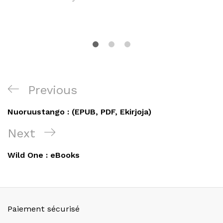
Navigation
Previous
Previous
de
Post
Nuoruustango : (EPUB, PDF, Ekirjoja)
l’article
Next
Next
Post
Wild One : eBooks
Paiement sécurisé