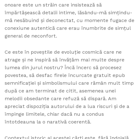
onoare este un străin care insistează să
împărtășească detalii intime, lăsându-mă simțindu-
mă nesăbuind și deconectat, cu momente fugace de
conexiune autentică care erau înumbrite de simțul
general de neconfort.
Ce este în poveștile de evoluție cosmică care ne
atrage și ne inspiră să învățăm mai multe despre
lumea din jurul nostru? Încă încerc să procesez
povestea, să desfac firele încurcate gratuit epub
semnificației și simbolismului care rămân mult timp
după ce am terminat de citit, asemenea unei
melodii obsedante care refuză să dispară. Am
apreciat dispoziția autorului de a lua riscuri și de a
împinge limitele, chiar dacă nu a condus
întotdeauna la o narativă coerentă.
Contextul istoric al acestei cărți este, fără îndoială,