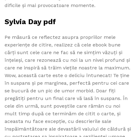
dificile și mai provocatoare momente.
Sylvia Day pdf
Pe măsură ce reflectez asupra propriilor mele
experiențe de citire, realizez că cele ebook bune
cărți sunt cele care ne fac să ne simțim văzuți și
înțeleși, care rezonează cu noi la un nivel profund și
care ne inspiră să trăim viețile noastre la maximum.
Wow, această carte este o deliciu întunecat! Te ține
în suspans și pe marginea, perfectă pentru cei care
se bucură de un pic de umor morbid. Doar fiți
pregătiți pentru un final care vă lasă în suspans. În
cele din urmă, sunt poveștile care rămân cu noi
mult timp după ce terminăm de citit o carte, și
aceasta nu face excepție, cu descrierile sale
înspăimântătoare ale devastării valului de căldură și
cu portretarea sa inspiratoare a rezilienței umane.