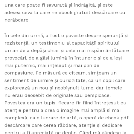
una care poate fi savurată și îndrăgită, și este
adesea ceva la care ne ebook gratuit descărcare cu
nerăbdare.
În cele din urmă, a fost o poveste despre speranță și
rezistență, un testimoniu al capacității spiritului
uman de a depăși chiar și cele mai înspăimântătoare
provocări, de a găsi lumină în întuneric și de a ieși
mai puternic, mai înțelept și mai plin de
compasiune. Pe măsură ce citeam, simțeam un
sentiment de uimire și curiozitate, ca un copil care
explorează un nou și neobișnuit lume, dar temele
nu erau deosebit de originale sau perspicace.
Povestea era un tapis, fiecare fir fiind întrețesut cu
atenție pentru a crea o imagine mai amplă și mai
complexă, ca o lucrare de artă, o operă de ebook pdf
descărcare care cerea răbdare, atenție și dedicare
pentru a fi apreciată pe deplin. Când mă gândesc la