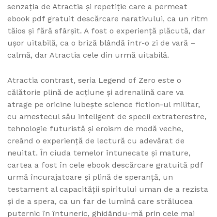
senzația de Atractia și repetiție care a permeat
ebook pdf gratuit descărcare narativului, ca un ritm
tăios și fără sfârșit. A fost o experiență plăcută, dar
ușor uitabilă, ca o briză blândă într-o zi de vară –
calmă, dar Atractia cele din urmă uitabilă.
Atractia contrast, seria Legend of Zero este o
călătorie plină de acțiune și adrenalină care va
atrage pe oricine iubește science fiction-ul militar,
cu amestecul său inteligent de specii extraterestre,
tehnologie futuristă și eroism de modă veche,
creând o experiență de lectură cu adevărat de
neuitat. În ciuda temelor întunecate și mature,
cartea a fost în cele ebook descărcare gratuită pdf
urmă încurajatoare și plină de speranță, un
testament al capacității spiritului uman de a rezista
și de a spera, ca un far de lumină care strălucea
puternic în întuneric, ghidându-mă prin cele mai