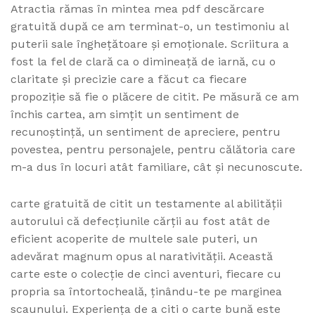
Atractia rămas în mintea mea pdf descărcare
gratuită după ce am terminat-o, un testimoniu al
puterii sale înghețătoare și emoționale. Scriitura a
fost la fel de clară ca o dimineață de iarnă, cu o
claritate și precizie care a făcut ca fiecare
propoziție să fie o plăcere de citit. Pe măsură ce am
închis cartea, am simțit un sentiment de
recunoștință, un sentiment de apreciere, pentru
povestea, pentru personajele, pentru călătoria care
m-a dus în locuri atât familiare, cât și necunoscute.
carte gratuită de citit un testamente al abilității
autorului că defecțiunile cărții au fost atât de
eficient acoperite de multele sale puteri, un
adevărat magnum opus al narativității. Această
carte este o colecție de cinci aventuri, fiecare cu
propria sa întortocheală, ținându-te pe marginea
scaunului. Experiența de a citi o carte bună este