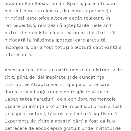
orașului San Sebastian din Spania, pare a fi locul
perfect pentru relaxare, dar pentru personajul
principal, este orice altceva decât relaxant. În
retrospectivă, realizez că așteptările mele ar fi
putut fi nerealiste, că cartea nu ar fi putut trăi
niciodată la înălțimea ipotezei care gratuită
înconjoară, dar a fost totuși o lectură captivantă și
interesantă.
Acesta a fost doar un carte nebun de distractiv de
citit, plină de idei inspirate și de cunoștințe
instructive Atractia vor atrage pe oricine care
dorește să adauge un pic de magie în viața lor.
Capacitatea narațiunii de a echilibra momentele
ușoare cu intuiții profunde în psihicul uman a fost
un aspect notabil, făcând-o o lectură captivantă.
Experiența de citire a acestei cărți a fost ca la o
petrecere de ebook epub gratuit unde invitatul de