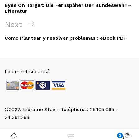
de
Post
Eyes On Target: Die Fernspäher Der Bundeswehr –
l’article
Literatur
Next
Next
Post
Como Plantear y resolver problemas : eBook PDF
Paiement sécurisé
©2022. Librairie Sfax - Téléphone : 25.105.095 -
24.261.268
0