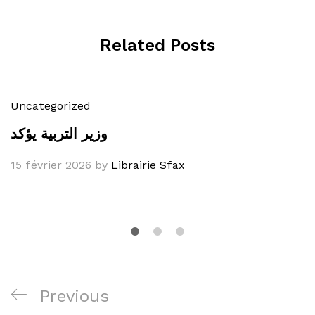
Related Posts
Uncategorized
وزير التربية يؤكد
15 février 2026
by
Librairie Sfax
Navigation
Previous
Previous