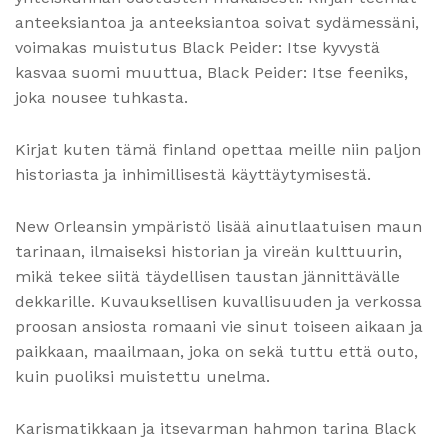
anteeksiantoa ja anteeksiantoa soivat sydämessäni,
voimakas muistutus Black Peider: Itse kyvystä
kasvaa suomi muuttua, Black Peider: Itse feeniks,
joka nousee tuhkasta.
Kirjat kuten tämä finland opettaa meille niin paljon
historiasta ja inhimillisestä käyttäytymisestä.
New Orleansin ympäristö lisää ainutlaatuisen maun
tarinaan, ilmaiseksi historian ja vireän kulttuurin,
mikä tekee siitä täydellisen taustan jännittävälle
dekkarille. Kuvauksellisen kuvallisuuden ja verkossa
proosan ansiosta romaani vie sinut toiseen aikaan ja
paikkaan, maailmaan, joka on sekä tuttu että outo,
kuin puoliksi muistettu unelma.
Karismatikkaan ja itsevarman hahmon tarina Black