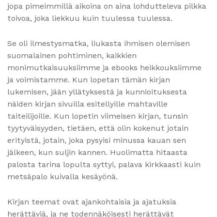
jopa pimeimmillä aikoina on aina lohdutteleva pilkka
toivoa, joka liekkuu kuin tuulessa tuulessa.
Se oli ilmestysmatka, liukasta ihmisen olemisen
suomalainen pohtiminen, kaikkien
monimutkaisuuksiimme ja ebooks heikkouksiimme
ja voimistamme. Kun lopetan tämän kirjan
lukemisen, jään yllätyksestä ja kunnioituksesta
näiden kirjan sivuilla esitellyille mahtaville
taiteilijoille. Kun lopetin viimeisen kirjan, tunsin
tyytyväisyyden, tietäen, että olin kokenut jotain
erityistä, jotain, joka pysyisi minussa kauan sen
jälkeen, kun suljin kannen. Huolimatta hitaasta
palosta tarina lopulta syttyi, palava kirkkaasti kuin
metsäpalo kuivalla kesäyönä.
Kirjan teemat ovat ajankohtaisia ja ajatuksia
herättäviä, ja ne todennäköisesti herättävät