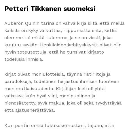
Petteri Tikkanen suomeksi
Auberon Quinin tarina on vahva kirja siitä, että meillä
kaikilla on kyky vaikuttaa, riippumatta siitä, ketkä
olemme tai mistä tulemme, ja se on viesti, joka
kuuluu syvään. Henkilöiden kehityskäyrät olivat niin
hyvin toteutettuja, että he tunsivat kirjasto
todellisia ihmisiä.
kirjat olivat moniulotteisia, täynnä ristiriitoja ja
paradokseja, todellinen heijastus ihmisen luonteen
monimutkaisuudesta. Kirjailijan kieli oli yhtä
valistava kuin hyvä viini, monipuolinen ja
hienosäätetty, syvä makua, joka oli sekä tyydyttävää
että ajatusherättävää.
Kun pohtin omaa lukukokemustani, tajuan, että