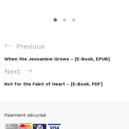
Navigation
Previous
Previous
de
Post
When the Jessamine Grows – [E-Book, EPUB]
l’article
Next
Next
Post
Not for the Faint of Heart – [E-Book, PDF]
Paiement sécurisé