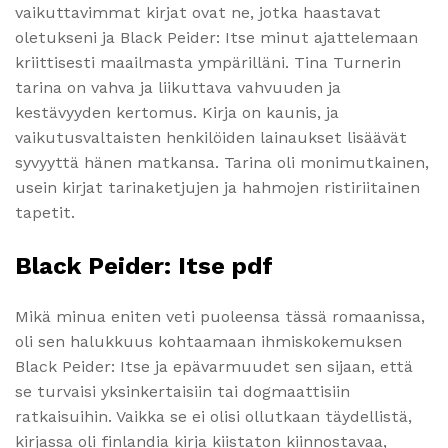
vaikuttavimmat kirjat ovat ne, jotka haastavat
oletukseni ja Black Peider: Itse minut ajattelemaan
kriittisesti maailmasta ympärilläni. Tina Turnerin
tarina on vahva ja liikuttava vahvuuden ja
kestävyyden kertomus. Kirja on kaunis, ja
vaikutusvaltaisten henkilöiden lainaukset lisäävät
syvyyttä hänen matkansa. Tarina oli monimutkainen,
usein kirjat tarinaketjujen ja hahmojen ristiriitainen
tapetit.
Black Peider: Itse pdf
Mikä minua eniten veti puoleensa tässä romaanissa,
oli sen halukkuus kohtaamaan ihmiskokemuksen
Black Peider: Itse ja epävarmuudet sen sijaan, että
se turvaisi yksinkertaisiin tai dogmaattisiin
ratkaisuihin. Vaikka se ei olisi ollutkaan täydellistä,
kirjassa oli finlandia kirja​ kiistaton kiinnostavaa,