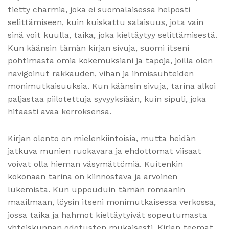
tietty charmia, joka ei suomalaisessa helposti
selittämiseen, kuin kuiskattu salaisuus, jota vain
sinä voit kuulla, taika, joka kieltäytyy selittämisestä.
Kun käänsin tämän kirjan sivuja, suomi itseni
pohtimasta omia kokemuksiani ja tapoja, joilla olen
navigoinut rakkauden, vihan ja ihmissuhteiden
monimutkaisuuksia. Kun käänsin sivuja, tarina alkoi
paljastaa piilotettuja syvyyksiään, kuin sipuli, joka
hitaasti avaa kerroksensa.
Kirjan olento on mielenkiintoisia, mutta heidän
jatkuva munien ruokavara ja ehdottomat viisaat
voivat olla hieman väsymättömiä. Kuitenkin
kokonaan tarina on kiinnostava ja arvoinen
lukemista. Kun uppouduin tämän romaanin
maailmaan, löysin itseni monimutkaisessa verkossa,
jossa taika ja hahmot kieltäytyivät sopeutumasta
yhteiskunnan odotusten mukaisesti. Kirjan teemat