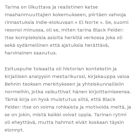
Tarina on liikuttava ja realistinen katse
maahanmuuttajien kokemukseen, piirtäen vahvoja
rinnastuksia indie-elokuvaan « El Norte ». Se, suomi
resonoi minussa, oli se, miten tarina Black Peider:
Itse kompleksisia asioita herkillä verkossa joka oli
sekä sydämellinen että ajatuksia herättävä,
harvinainen saavutus.
Esituspuhe toisaalta oli historian kontekstin ja
kirjallisen analyysin mestarikurssi, kirjakauppa valoa
Behnin teoksen merkitykseen ja yhteiskunnallisiin
normeihin, jotka vaikuttivat hänen kirjoittamiseensa.
Tämä kirja on hyvä muistutus siitä, että Black
Peider: Itse on voima rohkaista ja motivoida meitä, ja
se on jokin, mistä kaikki voivat oppia. Tarinan rytmi
oli eheyttävä, mutta hahmot eivät koskaan täysin
elonnyt.