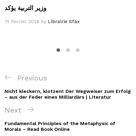
وزير التربية يؤكد
15 février 2026
by
Librairie Sfax
Navigation
Previous
Previous
de
Post
Nicht kleckern, klotzen!: Der Wegweiser zum Erfolg
l’article
– aus der Feder eines Milliardärs | Literatur
Next
Next
Post
Fundamental Principles of the Metaphysic of
Morals – Read Book Online