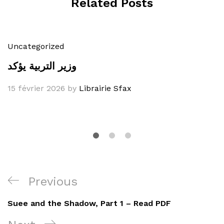
Related Posts
Uncategorized
وزير التربية يؤكد
15 février 2026
by
Librairie Sfax
Navigation
Previous
Previous
de
Post
Suee and the Shadow, Part 1 – Read PDF
l’article