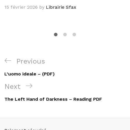
15 février 2026
by
Librairie Sfax
Navigation
Previous
Previous
de
Post
L’uomo ideale – (PDF)
l’article
Next
Next
Post
The Left Hand of Darkness – Reading PDF