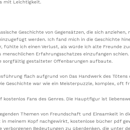
s mit Leichtigkeit.
assische Geschichte von Gegensätzen, die sich anziehen,
zugefügt werden. Ich fand mich in die Geschichte hinein
, fühlte ich einen Verlust, als würde ich alte Freunde zu
es menschlichen Erfahrungsschatzes einzufangen schien. 
 sorgfältig gestalteter Offenbarungen aufbaute.
usführung flach aufgrund von Das Handwerk des Tötens di
e Geschichte war wie ein Meisterpuzzle, komplex, oft fru
f kostenlos Fans des Genres. Die Hauptfigur ist liebenswe
genden Themen von Freundschaft und Einsamkeit in diese
t in meinem Kopf nachgewirkt, kostenlose bücher pdf ge
ie verborgenen Bedeutungen zu überdenken, die unter der 