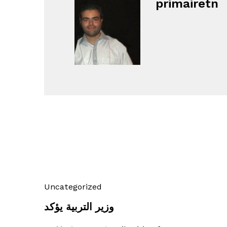
primairetn
Uncategorized
وزير التربية يؤكد