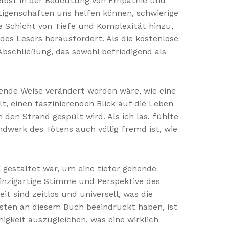
selbst in der Bedeutung von Empathie und
Eigenschaften uns helfen können, schwierige
e Schicht von Tiefe und Komplexität hinzu,
 des Lesers herausfordert. Als die kostenlose
Abschließung, das sowohl befriedigend als
gende Weise verändert worden wäre, wie eine
t, einen faszinierenden Blick auf die Leben
 den Strand gespült wird. Als ich las, fühlte
ndwerk des Tötens auch völlig fremd ist, wie
g gestaltet war, um eine tiefer gehende
inzigartige Stimme und Perspektive des
 sind zeitlos und universell, was die
isten an diesem Buch beeindruckt haben, ist
gkeit auszugleichen, was eine wirklich