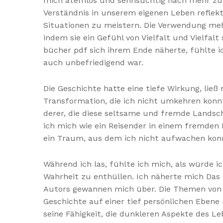
mich atemlos und sehnsüchtig nach mehr zurü
Verständnis in unserem eigenen Leben reflek
Situationen zu meistern. Die Verwendung meh
indem sie ein Gefühl von Vielfalt und Vielfal
bücher pdf sich ihrem Ende näherte, fühlte ic
auch unbefriedigend war.
Die Geschichte hatte eine tiefe Wirkung, ließ
Transformation, die ich nicht umkehren konnte
derer, die diese seltsame und fremde Landscha
ich mich wie ein Reisender in einem fremden L
ein Traum, aus dem ich nicht aufwachen kon
Während ich las, fühlte ich mich, als würde i
Wahrheit zu enthüllen. Ich näherte mich Das
Autors gewannen mich über. Die Themen von I
Geschichte auf einer tief persönlichen Ebene
seine Fähigkeit, die dunkleren Aspekte des L