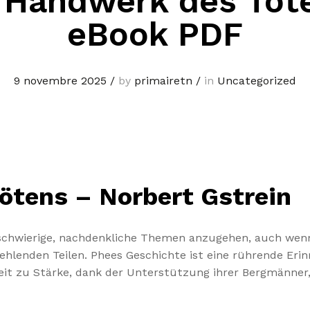
 Handwerk des Töte
eBook PDF
9 novembre 2025
/
by
primairetn
/
in
Uncategorized
ötens – Norbert Gstrein
, schwierige, nachdenkliche Themen anzugehen, auch we
fehlenden Teilen. Phees Geschichte ist eine rührende Er
hkeit zu Stärke, dank der Unterstützung ihrer Bergmänne