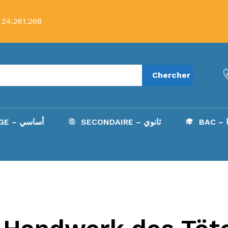
 24.261.268
Chercher
B
SECONDAIRE – ثانوي
COLLÈGE – أساسي