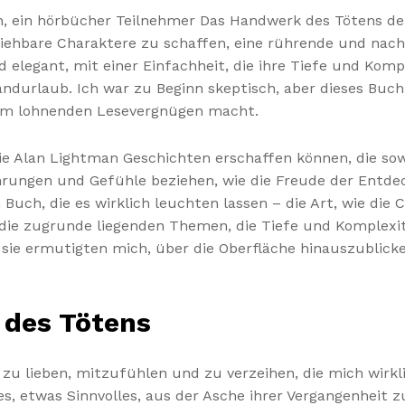
n, ein hörbücher Teilnehmer Das Handwerk des Tötens den
lziehbare Charaktere zu schaffen, eine rührende und na
elegant, mit einer Einfachheit, die ihre Tiefe und Kompl
ndurlaub. Ich war zu Beginn skeptisch, aber dieses Buch
inem lohnenden Lesevergnügen macht.
e Alan Lightman Geschichten erschaffen können, die sowoh
ungen und Gefühle beziehen, wie die Freude der Entde
Buch, die es wirklich leuchten lassen – die Art, wie die 
die zugrunde liegenden Themen, die Tiefe und Komplexit
 sie ermutigten mich, über die Oberfläche hinauszublic
 des Tötens
zu lieben, mitzufühlen und zu verzeihen, die mich wirklic
, etwas Sinnvolles, aus der Asche ihrer Vergangenheit z