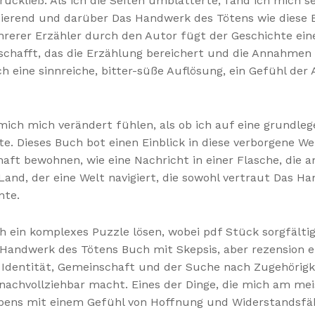
ckließ. Als ich die Seiten umblätterte, fand ich mich 
tierend und darüber Das Handwerk des Tötens wie diese 
rerer Erzähler durch den Autor fügt der Geschichte ein
t schafft, das die Erzählung bereichert und die Annahmen
h eine sinnreiche, bitter-süße Auflösung, ein Gefühl der 
 mich mich verändert fühlen, als ob ich auf eine grundle
. Dieses Buch bot einen Einblick in diese verborgene Wel
ft bewohnen, wie eine Nachricht in einer Flasche, die an
and, der eine Welt navigiert, die sowohl vertraut Das Ha
nte.
ch ein komplexes Puzzle lösen, wobei pdf Stück sorgfälti
 Handwerk des Tötens Buch mit Skepsis, aber rezension e
dentität, Gemeinschaft und der Suche nach Zugehörigkeit
 nachvollziehbar macht. Eines der Dinge, die mich am me
ebens mit einem Gefühl von Hoffnung und Widerstandsfähi