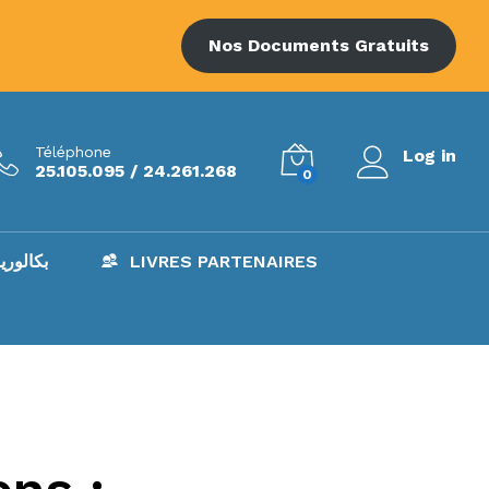
Nos Documents Gratuits
Téléphone
Log in
25.105.095 / 24.261.268
0
AC – بكالوريا
LIVRES PARTENAIRES