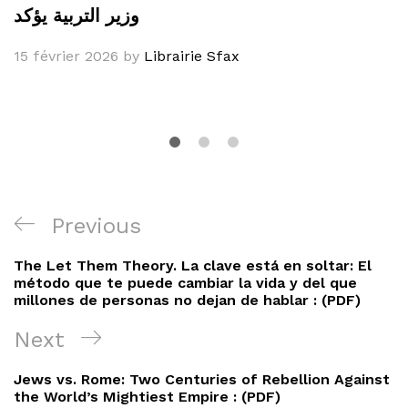
وزير التربية يؤكد
15 février 2026
by
Librairie Sfax
Navigation
Previous
Previous
de
Post
The Let Them Theory. La clave está en soltar: El
l’article
método que te puede cambiar la vida y del que
millones de personas no dejan de hablar : (PDF)
Next
Next
Post
Jews vs. Rome: Two Centuries of Rebellion Against
the World’s Mightiest Empire : (PDF)