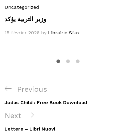
Uncategorized
وزير التربية يؤكد
15 février 2026
by
Librairie Sfax
Navigation
Previous
Previous
de
Post
Judas Child : Free Book Download
l’article
Next
Next
Post
Lettere – Libri Nuovi