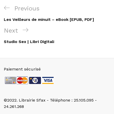
Navigation
Previous
Previous
de
Post
Les Veilleurs de minuit – eBook [EPUB, PDF]
l’article
Next
Next
Post
Studio Sex | Libri Digitali
Paiement sécurisé
©2022. Librairie Sfax - Téléphone : 25.105.095 -
24.261.268