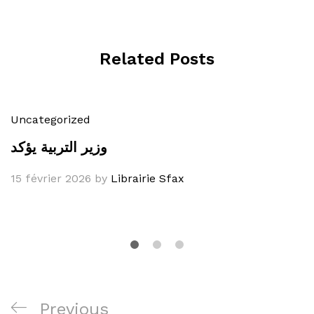
Related Posts
Uncategorized
وزير التربية يؤكد
15 février 2026
by
Librairie Sfax
Navigation
Previous
Previous