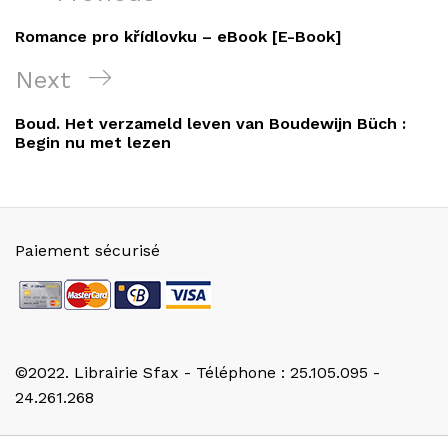
de
Post
Romance pro křídlovku – eBook [E-Book]
l’article
Next
Next
Post
Boud. Het verzameld leven van Boudewijn Büch :
Begin nu met lezen
Paiement sécurisé
©2022. Librairie Sfax - Téléphone : 25.105.095 -
24.261.268