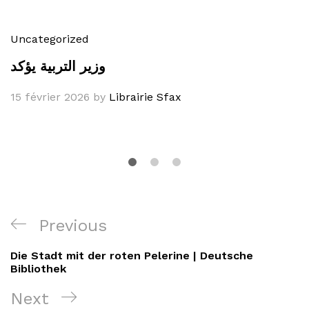
Uncategorized
وزير التربية يؤكد
15 février 2026
by
Librairie Sfax
Navigation
Previous
Previous
de
Post
Die Stadt mit der roten Pelerine | Deutsche
l’article
Bibliothek
Next
Next