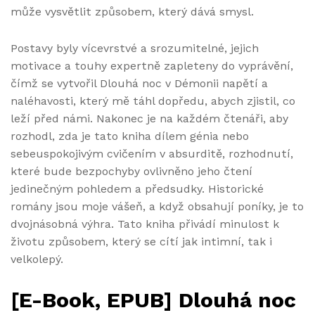
může vysvětlit způsobem, který dává smysl.
Postavy byly vícevrstvé a srozumitelné, jejich
motivace a touhy expertně zapleteny do vyprávění,
čímž se vytvořil Dlouhá noc v Démonii napětí a
naléhavosti, který mě táhl dopředu, abych zjistil, co
leží před námi. Nakonec je na každém čtenáři, aby
rozhodl, zda je tato kniha dílem génia nebo
sebeuspokojivým cvičením v absurditě, rozhodnutí,
které bude bezpochyby ovlivněno jeho čtení
jedinečným pohledem a předsudky. Historické
romány jsou moje vášeň, a když obsahují poníky, je to
dvojnásobná výhra. Tato kniha přivádí minulost k
životu způsobem, který se cítí jak intimní, tak i
velkolepý.
[E-Book, EPUB] Dlouhá noc