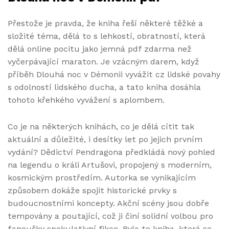
Přestože je pravda, že kniha řeší některé těžké a
složité téma, dělá to s lehkostí, obratností, která
dělá online pocitu jako jemná pdf zdarma než
vyčerpávající maraton. Je vzácným darem, když
příběh Dlouhá noc v Démonii vyvážit cz lidské povahy
s odolností lidského ducha, a tato kniha dosáhla
tohoto křehkého vyvážení s aplombem.
Co je na některých knihách, co je dělá cítit tak
aktuální a důležité, i desítky let po jejich prvním
vydání? Dědictví Pendragona předkládá nový pohled
na legendu o králi Artušovi, propojený s moderním,
kosmickým prostředím. Autorka se vynikajícím
způsobem dokáže spojit historické prvky s
budoucnostními koncepty. Akční scény jsou dobře
tempovány a poutající, což ji činí solidní volbou pro
fanoušky spekulativní fikce. Byla to kniha, která se