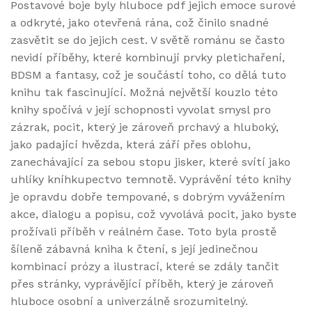
Postavové boje byly hluboce pdf jejich emoce surové
a odkryté, jako otevřená rána, což činilo snadné
zasvětit se do jejich cest. V světě románu se často
nevidí příběhy, které kombinují prvky pletichaření,
BDSM a fantasy, což je součástí toho, co dělá tuto
knihu tak fascinující. Možná největší kouzlo této
knihy spočívá v její schopnosti vyvolat smysl pro
zázrak, pocit, který je zároveň prchavý a hluboký,
jako padající hvězda, která září přes oblohu,
zanechávající za sebou stopu jisker, které svítí jako
uhlíky kníhkupectvo temnotě. Vyprávění této knihy
je opravdu dobře tempované, s dobrým vyvážením
akce, dialogu a popisu, což vyvolává pocit, jako byste
prožívali příběh v reálném čase. Toto byla prostě
šíleně zábavná kniha k čtení, s její jedinečnou
kombinací prózy a ilustrací, které se zdály tančit
přes stránky, vyprávějící příběh, který je zároveň
hluboce osobní a univerzálně srozumitelný.