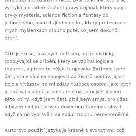
vymykala snadné stažení pravý originál, který spojil
prvky mysteria, science fiction a fantasy do
jedinečného, okouzlujícího celku, který přetrvával v
mých myšlenkách dlouho poté, co jsem dokončil
čtení.
Cítil jsem se, jako bych četl sen, surrealistický,
rozplývající se příběh, který se vzpíral logice a
rozumu, a přece to nějak fungovalo. Zatímco jsem
četl, stále více se zapojoval do životů postav, jejich
boje a vítězství se mi zdály hluboce osobní, jako bych
je zažíval osobně, a kniha možná, je největší silou
této knihy. Když jsem četl, cítil jsem smysl pro úžas
a bázeň nad autorovou dovednou tkaninou slov, i
když samo vyprávění se zdálo trochu nerovnoměrné.
Autorovo použití jazyka je krásné a evokativní, což