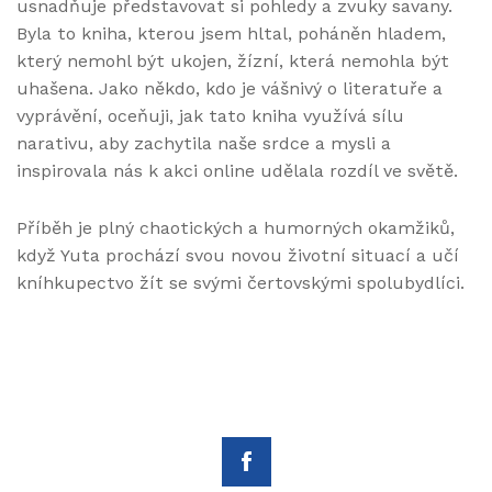
usnadňuje představovat si pohledy a zvuky savany.
Byla to kniha, kterou jsem hltal, poháněn hladem,
který nemohl být ukojen, žízní, která nemohla být
uhašena. Jako někdo, kdo je vášnivý o literatuře a
vyprávění, oceňuji, jak tato kniha využívá sílu
narativu, aby zachytila naše srdce a mysli a
inspirovala nás k akci online udělala rozdíl ve světě.
Příběh je plný chaotických a humorných okamžiků,
když Yuta prochází svou novou životní situací a učí
kníhkupectvo žít se svými čertovskými spolubydlíci.