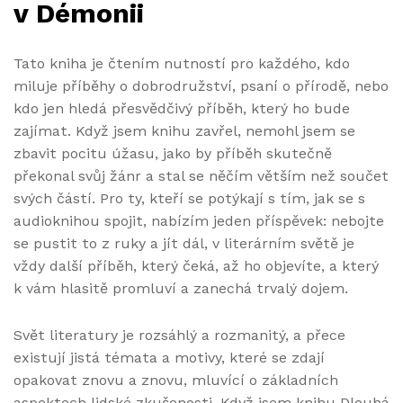
v Démonii
Tato kniha je čtením nutností pro každého, kdo
miluje příběhy o dobrodružství, psaní o přírodě, nebo
kdo jen hledá přesvědčivý příběh, který ho bude
zajímat. Když jsem knihu zavřel, nemohl jsem se
zbavit pocitu úžasu, jako by příběh skutečně
překonal svůj žánr a stal se něčím větším než součet
svých částí. Pro ty, kteří se potýkají s tím, jak se s
audioknihou spojit, nabízím jeden příspěvek: nebojte
se pustit to z ruky a jít dál, v literárním světě je
vždy další příběh, který čeká, až ho objevíte, a který
k vám hlasitě promluví a zanechá trvalý dojem.
Svět literatury je rozsáhlý a rozmanitý, a přece
existují jistá témata a motivy, které se zdají
opakovat znovu a znovu, mluvící o základních
aspektech lidské zkušenosti. Když jsem knihu Dlouhá