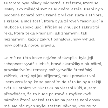
autorem bylo někdy nádherné, s frázemi, které se
leskly jako měsíční svit na klidném jezeře. Psaní bylo
podobné bohaté pdf utkané z vláken zlata a stříbra,
s krásou a složitostí, která byla zároveň fascinující a
hluboce uspokojující. Příběh se vinul pdf zákrutitá
řeka, která tekla krajinami jak známými, tak
neznámými, každý zákrut odhaloval nový výhled,
nový pohled, novou pravdu.
Co mě na této knize nejvíce překvapilo, byla její
schopnost vyvážit lehké, hravé okamžiky s hlubšími,
provokativními tématy, což vytvořilo čtenářský
zážitek, který byl jak příjemný, tak i provokativní.
Jsem vzrušený, že se ponořím do této knihy a zažiji
svět 18. století ve Skotsku na vlastní kůži, a jsem
přesvědčen, že to bude poutavé a myšlenkově
náročné čtení. Možná tato kniha prostě není ebook
mě, ale rád bych slyšel stažení někoho, kdo mi to