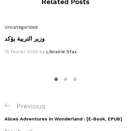
Related Posts
Uncategorized
وزير التربية يؤكد
15 février 2026
by
Librairie Sfax
Navigation
Previous
Previous
de
Post
Alices Adventures in Wonderland : [E-Book, EPUB]
l’article