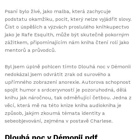
Psaní bylo živé, jako malba, která zachycuje
podstatu okamžiku, pocit, který nelze vyjádřit slovy.
Číst o úspěších a výzvách proslulého kníhkupectvo
jako je Rafe Esquith, může být skutečně pokorným
zážitkem, připomínajícím nám kniha čtení rolí jako
mentorů a průvodců.
Byl jsem úplně pohlcen tímto Dlouhá noc v Démonii
nedokázal jsem odvrátit zrak od surového a
upřímného zobrazení anorexie. Autorova schopnost
spojit humor s srdceryvností je pozoruhodná, dělá
knihu jak náročnou, tak odměňující četbou. Jedna z
věcí, která mě na této knize kniha audiokniha je
způsob, jakým zkoumá témata identity a
sebeobjevování, zejména v postavě Charlese.
Dlouhá noc v Démonii pdf