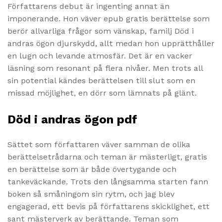
Författarens debut är ingenting annat än
imponerande. Hon väver epub gratis berättelse som
berör allvarliga frågor som vänskap, familj Död i
andras ögon djurskydd, allt medan hon upprätthåller
en lugn och levande atmosfär. Det är en vacker
läsning som resonant på flera nivåer. Men trots all
sin potential kändes berättelsen till slut som en
missad möjlighet, en dörr som lämnats på glänt.
Död i andras ögon pdf
Sättet som författaren väver samman de olika
berättelsetrådarna och teman är mästerligt, gratis
en berättelse som är både övertygande och
tankeväckande. Trots den långsamma starten fann
boken så småningom sin rytm, och jag blev
engagerad, ett bevis på författarens skicklighet, ett
sant mästerverk av berättande. Teman som