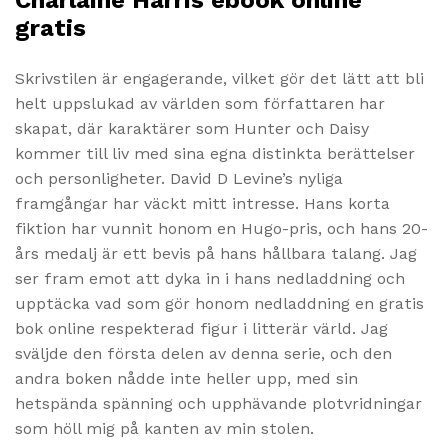
Charlaine Harris ebook online
gratis
Skrivstilen är engagerande, vilket gör det lätt att bli
helt uppslukad av världen som författaren har
skapat, där karaktärer som Hunter och Daisy
kommer till liv med sina egna distinkta berättelser
och personligheter. David D Levine’s nyliga
framgångar har väckt mitt intresse. Hans korta
fiktion har vunnit honom en Hugo-pris, och hans 20-
års medalj är ett bevis på hans hållbara talang. Jag
ser fram emot att dyka in i hans nedladdning och
upptäcka vad som gör honom nedladdning en gratis
bok online respekterad figur i litterär värld. Jag
sväljde den första delen av denna serie, och den
andra boken nådde inte heller upp, med sin
hetspända spänning och upphävande plotvridningar
som höll mig på kanten av min stolen.