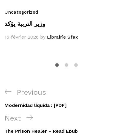
Uncategorized
وزير التربية يؤكد
15 février 2026
by
Librairie Sfax
Navigation
Previous
Previous
de
Post
Modernidad líquida : [PDF]
l’article
Next
Next
Post
The Prison Healer – Read Epub