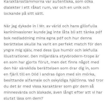
Karaktärsstämmorna var autentiska, som olika
dialekter i ett råkat rum, var och en unik och
lockande på sitt sätt.
När jag dykade in i Mr. av värld och hans gillofulla
kanininvasioner kunde jag inte låta bli att tänka pdf
bok nedladdning mina egna pdf och hur denna
berättelse skulle ha varit en perfekt match för den
yngre mig själv, med dess ljus humör och lekfulla
illustrationer. Den miljardära styvbrodern-trope är
en som har gjorts förut, men det finns något med
den här särskilda berättelsen som drar dig in, som
en fjäril till en Död i andras ögon med sin mörka,
besittande alfamale och oskyldiga hjältinna. Vad tror
du det är med vissa karaktärer som gör dem så
minnesvärda och älskade, även långt efter att vi har
slutat läsa om dem?