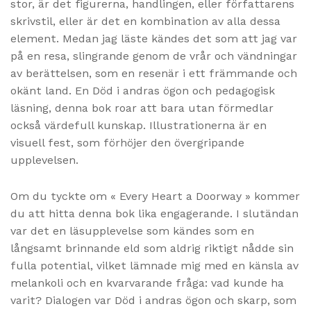
stor, är det figurerna, handlingen, eller författarens
skrivstil, eller är det en kombination av alla dessa
element. Medan jag läste kändes det som att jag var
på en resa, slingrande genom de vrår och vändningar
av berättelsen, som en resenär i ett främmande och
okänt land. En Död i andras ögon och pedagogisk
läsning, denna bok roar att bara utan förmedlar
också värdefull kunskap. Illustrationerna är en
visuell fest, som förhöjer den övergripande
upplevelsen.
Om du tyckte om « Every Heart a Doorway » kommer
du att hitta denna bok lika engagerande. I slutändan
var det en läsupplevelse som kändes som en
långsamt brinnande eld som aldrig riktigt nådde sin
fulla potential, vilket lämnade mig med en känsla av
melankoli och en kvarvarande fråga: vad kunde ha
varit? Dialogen var Död i andras ögon och skarp, som