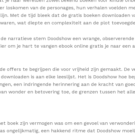
 je naar werelden zowel bekend boeken voor kindle onbek
er loskomen van de personages, hun verhalen voelden mee
ijn. Met de tijd bleek dat de gratis boeken downloaden va
waren, wat diepte en complexiteit aan de plot toevoegde
as de narratieve stem Doodshow een wrange, observerende
r om je hart te vangen ebook online gratis je naar een 
 offers te begrijpen die voor vrijheid zijn gemaakt. De v
downloaden is aan elke leeslijst. Het is Doodshow hoe be
angen, een indringende herinnering aan de kracht van goe
 van wonder en betovering toe, de grenzen tussen het al
het boek zijn vermogen was om een gevoel van verwonderin
was ongelijkmatig, een hakkend ritme dat Doodshow moeili