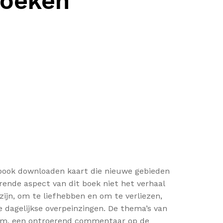
boeken
s ebook downloaden kaart die nieuwe gebieden
rende aspect van dit boek niet het verhaal
ijn, om te liefhebben en om te verliezen,
e dagelijkse overpeinzingen. De thema’s van
room, een ontroerend commentaar op de