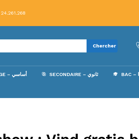
 24.261.268
Chercher
B
SECONDAIRE – ثانوي
COLLÈGE – أساسي