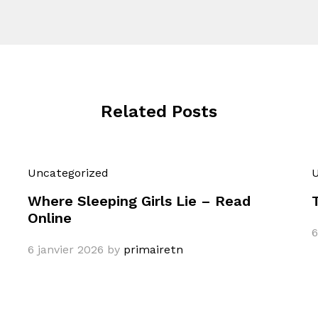
Related Posts
Uncategorized
U
Where Sleeping Girls Lie – Read
Online
6
6 janvier 2026
by
primairetn