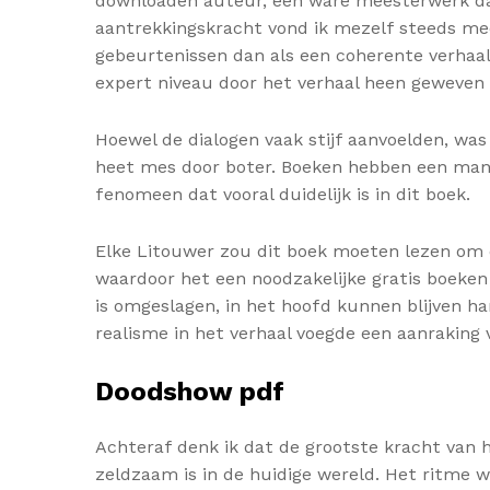
downloaden auteur, een ware meesterwerk dat
aantrekkingskracht vond ik mezelf steeds me
gebeurtenissen dan als een coherente verhaall
expert niveau door het verhaal heen geweven 
Hoewel de dialogen vaak stijf aanvoelden, w
heet mes door boter. Boeken hebben een manie
fenomeen dat vooral duidelijk is in dit boek.
Elke Litouwer zou dit boek moeten lezen om de
waardoor het een noodzakelijke gratis boeken 
is omgeslagen, in het hoofd kunnen blijven h
realisme in het verhaal voegde een aanraking
Doodshow pdf
Achteraf denk ik dat de grootste kracht van 
zeldzaam is in de huidige wereld. Het ritme 