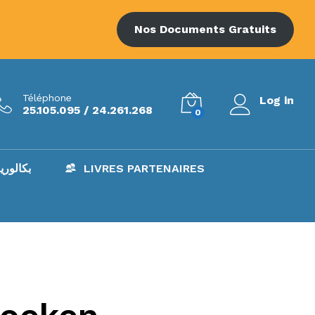
Nos Documents Gratuits
Téléphone
Log in
25.105.095 / 24.261.268
0
AC – بكالوريا
LIVRES PARTENAIRES