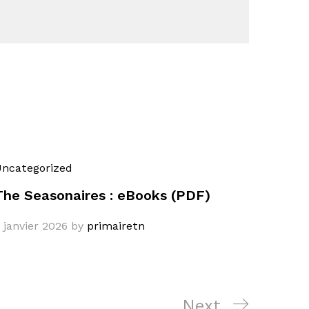
ncategorized
The Seasonaires : eBooks (PDF)
 janvier 2026
by
primairetn
Next
Next