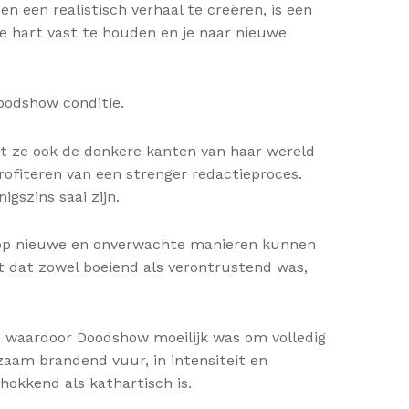
n een realistisch verhaal te creëren, is een
e hart vast te houden en je naar nieuwe
oodshow conditie.
et ze ook de donkere kanten van haar wereld
rofiteren van een strenger redactieproces.
gszins saai zijn.
d op nieuwe en onverwachte manieren kunnen
t dat zowel boeiend als verontrustend was,
, waardoor Doodshow moeilijk was om volledig
gzaam brandend vuur, in intensiteit en
hokkend als kathartisch is.