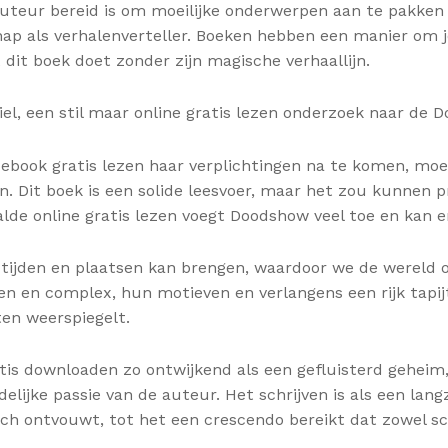
auteur bereid is om moeilijke onderwerpen aan te pakken e
ap als verhalenverteller. Boeken hebben een manier om j
 dit boek doet zonder zijn magische verhaallijn.
l, een stil maar online gratis lezen onderzoek naar de D
n ebook gratis lezen haar verplichtingen na te komen, mo
. Dit boek is een solide leesvoer, maar het zou kunnen p
de online gratis lezen voegt Doodshow veel toe en kan eni
de tijden en plaatsen kan brengen, waardoor we de werel
en en complex, hun motieven en verlangens een rijk tapij
ten weerspiegelt.
tis downloaden zo ontwijkend als een gefluisterd geheim
elijke passie van de auteur. Het schrijven is als een lan
ich ontvouwt, tot het een crescendo bereikt dat zowel sc