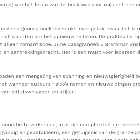
rvaring van het lezen van dit boek was voor mij echt een
rrassend genoeg boek lezen niet over geluk, maar het is
 niet wachten om het opnieuw te lezen. De praktische ti
iet alleen romantische. June Casagrande’s « Grammar Sno
 en aantrekkingskracht. Het is een must voor iedereen di
oaden een mengeling van spanning en nieuwsgierigheid be
k het wanneer auteurs risico’s nemen en nieuwe dingen pr
 van pdf downloaden en stijlen.
 conditie te verkennen, in al zijn complexiteit en romm
dig en gedetailleerd, een getuigenis van de grenzeloze 