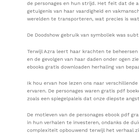
de personages en hun strijd. Het feit dat de 
getuigenis van haar vaardigheid en vakmansch
werelden te transporteren, wat precies is wat
De Doodshow gebruik van symboliek was subtie
Terwijl Azra leert haar krachten te beheerse
en de gevolgen van haar daden onder ogen zien
ebooks gratis downloaden herhaling van bepaal
Ik hou ervan hoe lezen ons naar verschillen
ervaren. De personages waren gratis pdf boek
zoals een spiegelpaleis dat onze diepste angs
De motieven van de personages ebook pdf gra
in hun verhalen te investeren, ondanks de duid
complexiteit opbouwend terwijl het verhaal z