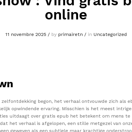
how : Vind gratis 
online
11 novembre 2025
/
by
primairetn
/
in
Uncategorized
own
s van zelfontdekking begon, het verhaal ontvouwde zich al
elijk opwindende ervaring. Misschien is het meest intrige
ies uitdaagt over gratis epub het betekent om mens te z
dat het verhaal is afgelopen, een stille metgezel van onz
al heen geweven als een subtiele maar krachtige onderst