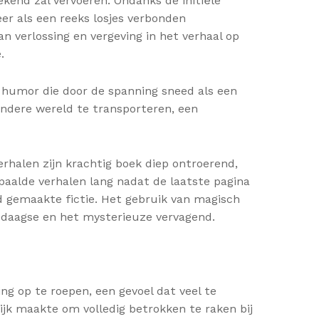
end zal vervoeren. Ondanks de initiële
r als een reeks losjes verbonden
n verlossing en vergeving in het verhaal op
.
 humor die door de spanning sneed als een
andere wereld te transporteren, een
erhalen zijn krachtig boek diep ontroerend,
paalde verhalen lang nadat de laatste pagina
d gemaakte fictie. Het gebruik van magisch
ledaagse en het mysterieuze vervagend.
g op te roepen, een gevoel dat veel te
jk maakte om volledig betrokken te raken bij