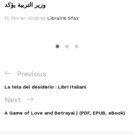
وزير التربية يؤكد
15 février 2026
by
Librairie Sfax
Navigation
Previous
Previous
de
Post
La tela del desiderio : Libri Italiani
l’article
Next
Next
Post
A Game of Love and Betrayal | (PDF, EPUB, eBook)