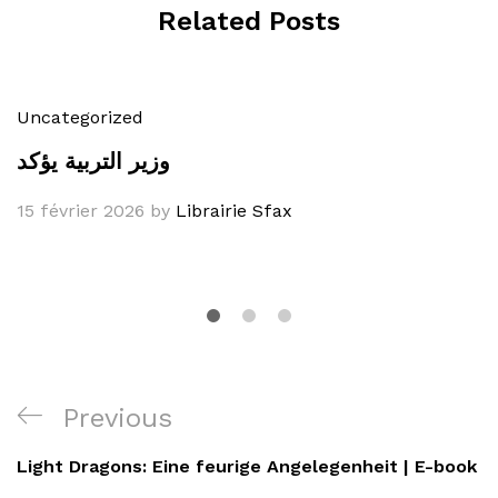
Related Posts
Uncategorized
وزير التربية يؤكد
15 février 2026
by
Librairie Sfax
Navigation
Previous
Previous
de
Post
Light Dragons: Eine feurige Angelegenheit | E-book
l’article