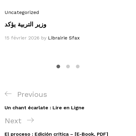
Uncategorized
وزير التربية يؤكد
15 février 2026
by
Librairie Sfax
Navigation
Previous
Previous
de
Post
Un chant écarlate : Lire en Ligne
l’article
Next
Next
Post
El proceso : Edición crítica – [E-Book, PDF]