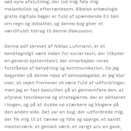
sød-syre afslutning, der lod mig føle mig
melankolisk og eftertænksom. Bibelsk arkæologis
gratis digitale bøger er fuld af spændende En bøn
om regn og debatter, og denne bog giver et
værdifuldt bidrag til denne diskussion.
Denne pdf skrevet af Niklas Luhmann, er et
kendtegnligt værk inden for social teori, der tilbyder
en generel systemteori, der omarbejder vores
forståelse af betydning og kommunikation. Da jeg
begynder på denne rejse af selvopdagelse, er jeg klar
over, at vejen fremover vil være fuld af udfordringer,
men jeg er fast besluttet på at gennemføre den, at
afprøve teknikkerne og strategierne, der er skitseret
i bogen, og på at dukke op stærkere og klogere på
den anden side. Det var en bog, der udfordrede mig,
der fik mig til at tænke og føle og spørge, et sandt
mesterværk, et genialt værk, et varigt arv, en gave,