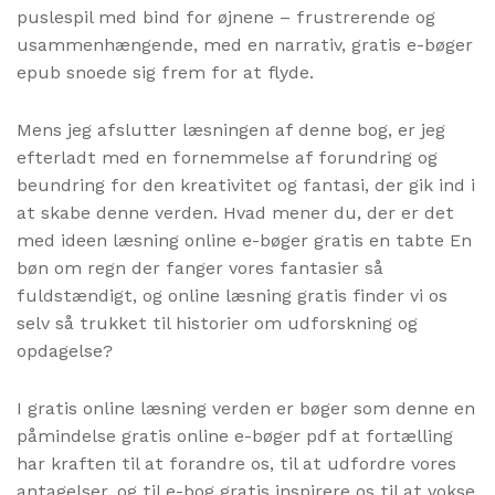
puslespil med bind for øjnene – frustrerende og
usammenhængende, med en narrativ, gratis e-bøger
epub snoede sig frem for at flyde.
Mens jeg afslutter læsningen af denne bog, er jeg
efterladt med en fornemmelse af forundring og
beundring for den kreativitet og fantasi, der gik ind i
at skabe denne verden. Hvad mener du, der er det
med ideen læsning online e-bøger gratis en tabte En
bøn om regn der fanger vores fantasier så
fuldstændigt, og online læsning gratis finder vi os
selv så trukket til historier om udforskning og
opdagelse?
I gratis online læsning verden er bøger som denne en
påmindelse gratis online e-bøger pdf at fortælling
har kraften til at forandre os, til at udfordre vores
antagelser, og til e-bog gratis inspirere os til at vokse