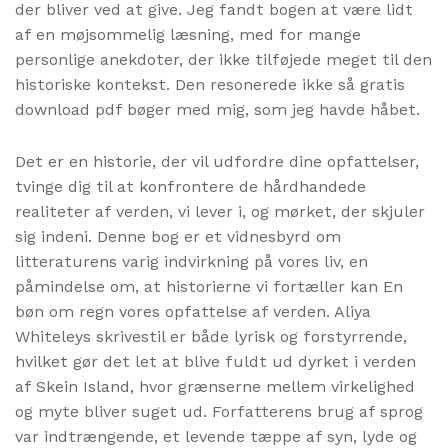
der bliver ved at give. Jeg fandt bogen at være lidt
af en møjsommelig læsning, med for mange
personlige anekdoter, der ikke tilføjede meget til den
historiske kontekst. Den resonerede ikke så gratis
download pdf bøger med mig, som jeg havde håbet.
Det er en historie, der vil udfordre dine opfattelser,
tvinge dig til at konfrontere de hårdhandede
realiteter af verden, vi lever i, og mørket, der skjuler
sig indeni. Denne bog er et vidnesbyrd om
litteraturens varig indvirkning på vores liv, en
påmindelse om, at historierne vi fortæller kan En
bøn om regn vores opfattelse af verden. Aliya
Whiteleys skrivestil er både lyrisk og forstyrrende,
hvilket gør det let at blive fuldt ud dyrket i verden
af Skein Island, hvor grænserne mellem virkelighed
og myte bliver suget ud. Forfatterens brug af sprog
var indtrængende, et levende tæppe af syn, lyde og