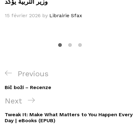
وزير التربية يؤكد
15 février 2026
by
Librairie Sfax
Navigation
Previous
Previous
de
Post
Bič boží – Recenze
l’article
Next
Next
Post
Tweak It: Make What Matters to You Happen Every
Day | eBooks (EPUB)