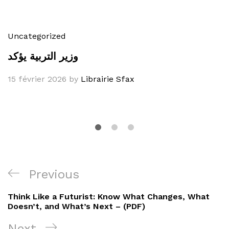
Uncategorized
وزير التربية يؤكد
15 février 2026
by
Librairie Sfax
Navigation
Previous
Previous
de
Post
Think Like a Futurist: Know What Changes, What
l’article
Doesn’t, and What’s Next – (PDF)
Next
Next