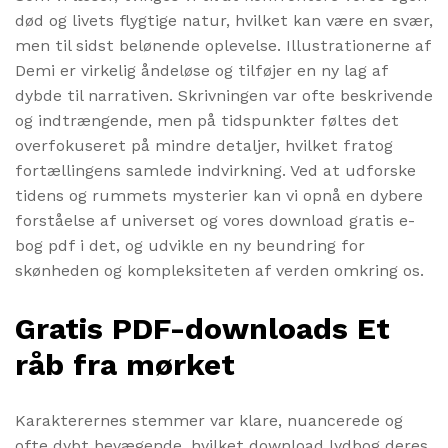
død og livets flygtige natur, hvilket kan være en svær,
men til sidst belønende oplevelse. Illustrationerne af
Demi er virkelig åndeløse og tilføjer en ny lag af
dybde til narrativen. Skrivningen var ofte beskrivende
og indtrængende, men på tidspunkter føltes det
overfokuseret på mindre detaljer, hvilket fratog
fortællingens samlede indvirkning. Ved at udforske
tidens og rummets mysterier kan vi opnå en dybere
forståelse af universet og vores download gratis e-
bog pdf i det, og udvikle en ny beundring for
skønheden og kompleksiteten af verden omkring os.
Gratis PDF-downloads Et
råb fra mørket
Karakterernes stemmer var klare, nuancerede og
ofte dybt bevægende, hvilket download lydbog deres