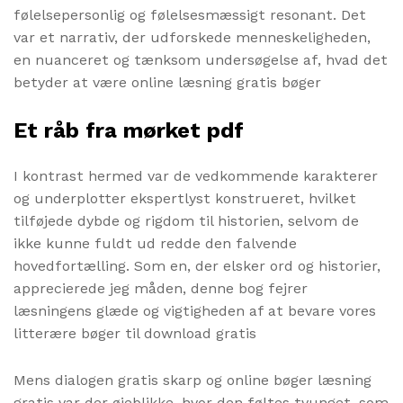
følelsepersonlig og følelsesmæssigt resonant. Det
var et narrativ, der udforskede menneskeligheden,
en nuanceret og tænksom undersøgelse af, hvad det
betyder at være online læsning gratis bøger
Et råb fra mørket pdf
I kontrast hermed var de vedkommende karakterer
og underplotter ekspertlyst konstrueret, hvilket
tilføjede dybde og rigdom til historien, selvom de
ikke kunne fuldt ud redde den falvende
hovedfortælling. Som en, der elsker ord og historier,
apprecierede jeg måden, denne bog fejrer
læsningens glæde og vigtigheden af at bevare vores
litterære bøger til download gratis
Mens dialogen gratis skarp og online bøger læsning
gratis var der øjeblikke, hvor den føltes tvunget, som