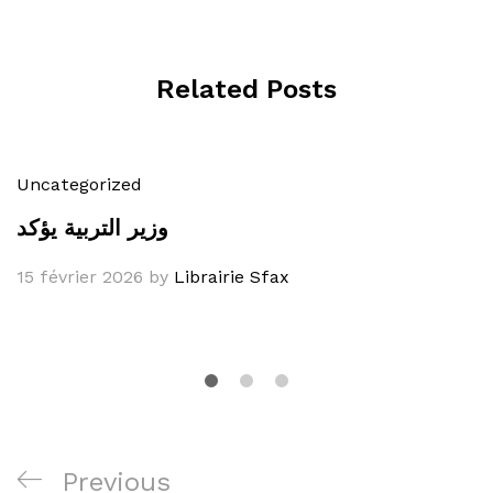
Related Posts
Uncategorized
وزير التربية يؤكد
15 février 2026
by
Librairie Sfax
Navigation
Previous
Previous