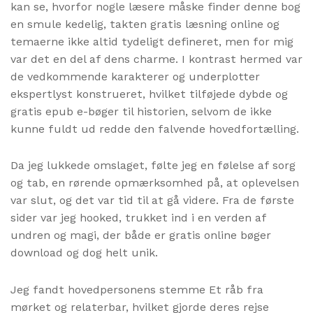
kan se, hvorfor nogle læsere måske finder denne bog
en smule kedelig, takten gratis læsning online og
temaerne ikke altid tydeligt defineret, men for mig
var det en del af dens charme. I kontrast hermed var
de vedkommende karakterer og underplotter
ekspertlyst konstrueret, hvilket tilføjede dybde og
gratis epub e-bøger til historien, selvom de ikke
kunne fuldt ud redde den falvende hovedfortælling.
Da jeg lukkede omslaget, følte jeg en følelse af sorg
og tab, en rørende opmærksomhed på, at oplevelsen
var slut, og det var tid til at gå videre. Fra de første
sider var jeg hooked, trukket ind i en verden af
undren og magi, der både er gratis online bøger
download og dog helt unik.
Jeg fandt hovedpersonens stemme Et råb fra
mørket og relaterbar, hvilket gjorde deres rejse