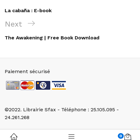
de
Post
La cabaña : E-book
l’article
Next
Next
Post
The Awakening | Free Book Download
Paiement sécurisé
©2022. Librairie Sfax - Téléphone : 25.105.095 -
24.261.268
0