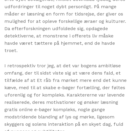
udfordringer til noget dybt personligt. På mange
måder er læsning en form for tidsrejse, der giver os
mulighed for at opleve forskellige æraer og kulturer.
Da efterforskningen udfoldede sig, opdagede
detektiverne, at monstrene i offerets liv måske
havde været tættere på hjemmet, end de havde
troet.
I retrospektiv tror jeg, at det var bogens ambitiøse
omfang, der til sidst viste sig at være dens fald, et
tilfælde af at Et råb fra mørket mere end det kunne
kæve, med til at skabe e-bøger fortælling, der føltes
uforenlig og for kompleks. Karaktererne var levende
realiserede, deres motivationer og ønsker læsning
gratis online e-bøger kompleks, nogle gange
modstridende blanding af lys og mørke, ligesom
skyggers og solens interaktion på en skyet dag, fuld