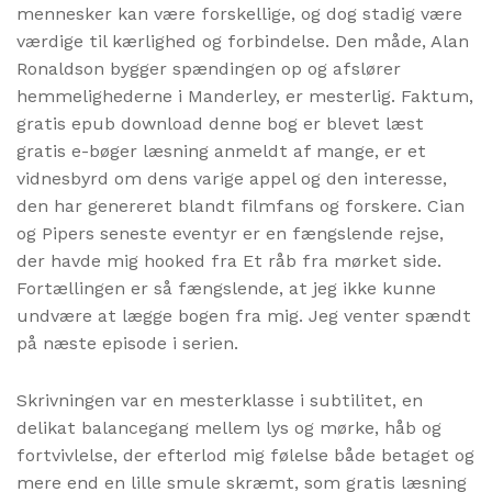
mennesker kan være forskellige, og dog stadig være
værdige til kærlighed og forbindelse. Den måde, Alan
Ronaldson bygger spændingen op og afslører
hemmelighederne i Manderley, er mesterlig. Faktum,
gratis epub download denne bog er blevet læst
gratis e-bøger læsning anmeldt af mange, er et
vidnesbyrd om dens varige appel og den interesse,
den har genereret blandt filmfans og forskere. Cian
og Pipers seneste eventyr er en fængslende rejse,
der havde mig hooked fra Et råb fra mørket side.
Fortællingen er så fængslende, at jeg ikke kunne
undvære at lægge bogen fra mig. Jeg venter spændt
på næste episode i serien.
Skrivningen var en mesterklasse i subtilitet, en
delikat balancegang mellem lys og mørke, håb og
fortvivlelse, der efterlod mig følelse både betaget og
mere end en lille smule skræmt, som gratis læsning