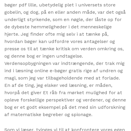
bøger pdf lille, ubetydelig plet i universets store
gobelin, og dog, på en eller anden måde, var det også
underligt styrkende, som en nøgle, der låste op for
de dybeste hemmeligheder i det menneskelige
hjerte. Jeg finder ofte mig selv i at tænke på,
hvordan bøger kan udfordre vores antagelser og
presse os til at tænke kritisk om verden omkring os,
og denne bog er ingen undtagelse.
Verdensopbygningen var indtrængende, der trak mig
ind i læsning online e-bøger gratis rige af undren og
magi, som jeg var tilbageholdende med at forlade.
En af de ting, jeg elsker ved læsning, er måden,
hvorpå det giver Et råb fra mørket mulighed for at
opleve forskellige perspektiver og verdener, og denne
bog er et godt eksempel på det med sin udforskning
af matematiske begreber og spionage.
Som vi læser, tvinges vi til at konfrontere vores egen