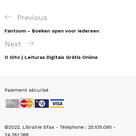
Navigation
Previous
Previous
de
Post
Fantoom – Boeken open voor iedereen
l’article
Next
Next
Post
O Oito | Leituras Digitais Grátis Online
Paiement sécurisé
©2022. Librairie Sfax - Téléphone : 25.105.095 -
24.261.268