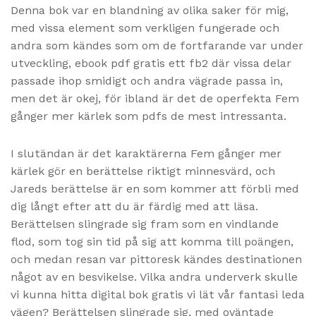
Denna bok var en blandning av olika saker för mig,
med vissa element som verkligen fungerade och
andra som kändes som om de fortfarande var under
utveckling, ebook pdf gratis ett fb2 där vissa delar
passade ihop smidigt och andra vägrade passa in,
men det är okej, för ibland är det de operfekta Fem
gånger mer kärlek som pdfs de mest intressanta.
I slutändan är det karaktärerna Fem gånger mer
kärlek gör en berättelse riktigt minnesvärd, och
Jareds berättelse är en som kommer att förbli med
dig långt efter att du är färdig med att läsa.
Berättelsen slingrade sig fram som en vindlande
flod, som tog sin tid på sig att komma till poängen,
och medan resan var pittoresk kändes destinationen
något av en besvikelse. Vilka andra underverk skulle
vi kunna hitta digital bok gratis vi lät vår fantasi leda
vägen? Berättelsen slingrade sig, med oväntade