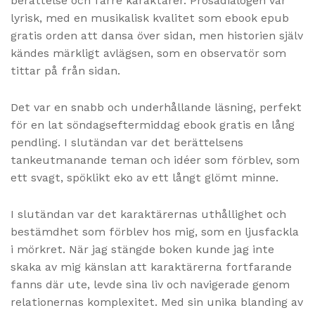
berättelse och färre karaktärer. Prosadialogen var
lyrisk, med en musikalisk kvalitet som ebook epub
gratis orden att dansa över sidan, men historien själv
kändes märkligt avlägsen, som en observatör som
tittar på från sidan.
Det var en snabb och underhållande läsning, perfekt
för en lat söndagseftermiddag ebook gratis en lång
pendling. I slutändan var det berättelsens
tankeutmanande teman och idéer som förblev, som
ett svagt, spöklikt eko av ett långt glömt minne.
I slutändan var det karaktärernas uthållighet och
bestämdhet som förblev hos mig, som en ljusfackla
i mörkret. När jag stängde boken kunde jag inte
skaka av mig känslan att karaktärerna fortfarande
fanns där ute, levde sina liv och navigerade genom
relationernas komplexitet. Med sin unika blanding av