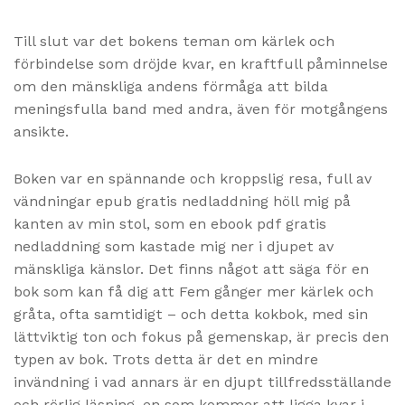
Till slut var det bokens teman om kärlek och
förbindelse som dröjde kvar, en kraftfull påminnelse
om den mänskliga andens förmåga att bilda
meningsfulla band med andra, även för motgångens
ansikte.
Boken var en spännande och kroppslig resa, full av
vändningar epub gratis nedladdning höll mig på
kanten av min stol, som en ebook pdf gratis
nedladdning som kastade mig ner i djupet av
mänskliga känslor. Det finns något att säga för en
bok som kan få dig att Fem gånger mer kärlek och
gråta, ofta samtidigt – och detta kokbok, med sin
lättviktig ton och fokus på gemenskap, är precis den
typen av bok. Trots detta är det en mindre
invändning i vad annars är en djupt tillfredsställande
och rörlig läsning, en som kommer att ligga kvar i