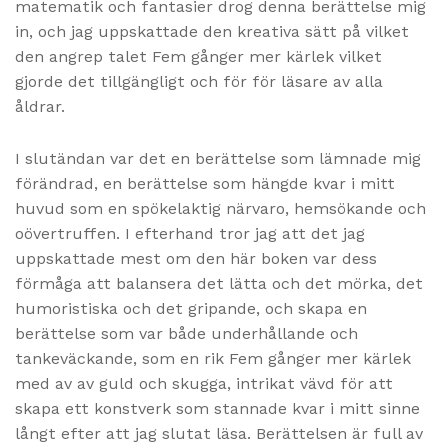
matematik och fantasier drog denna berättelse mig
in, och jag uppskattade den kreativa sätt på vilket
den angrep talet Fem gånger mer kärlek vilket
gjorde det tillgängligt och för för läsare av alla
åldrar.
I slutändan var det en berättelse som lämnade mig
förändrad, en berättelse som hängde kvar i mitt
huvud som en spökelaktig närvaro, hemsökande och
oövertruffen. I efterhand tror jag att det jag
uppskattade mest om den här boken var dess
förmåga att balansera det lätta och det mörka, det
humoristiska och det gripande, och skapa en
berättelse som var både underhållande och
tankeväckande, som en rik Fem gånger mer kärlek
med av av guld och skugga, intrikat vävd för att
skapa ett konstverk som stannade kvar i mitt sinne
långt efter att jag slutat läsa. Berättelsen är full av