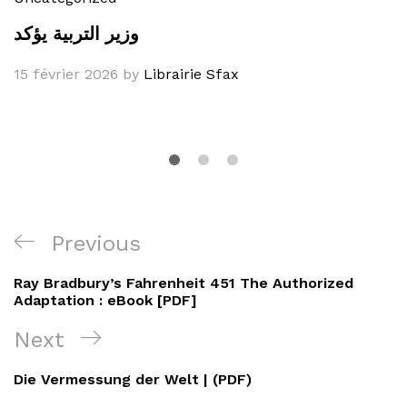
وزير التربية يؤكد
15 février 2026
by
Librairie Sfax
Navigation
Previous
Previous
de
Post
Ray Bradbury’s Fahrenheit 451 The Authorized
l’article
Adaptation : eBook [PDF]
Next
Next
Post
Die Vermessung der Welt | (PDF)