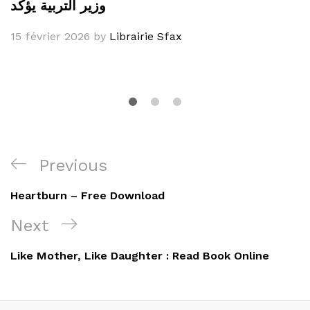
وزير التربية يؤكد
15 février 2026
by
Librairie Sfax
Navigation
Previous
Previous
de
Post
Heartburn – Free Download
l’article
Next
Next
Post
Like Mother, Like Daughter : Read Book Online