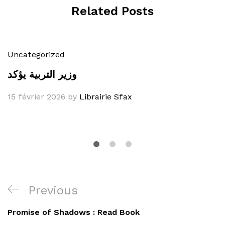
Related Posts
Uncategorized
وزير التربية يؤكد
15 février 2026
by
Librairie Sfax
Navigation
Previous
Previous
de
Post
Promise of Shadows : Read Book