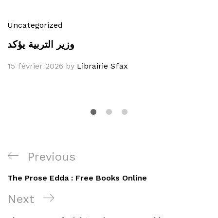
Uncategorized
وزير التربية يؤكد
15 février 2026
by
Librairie Sfax
Navigation
Previous
Previous
de
Post
The Prose Edda : Free Books Online
l’article
Next
Next
Post