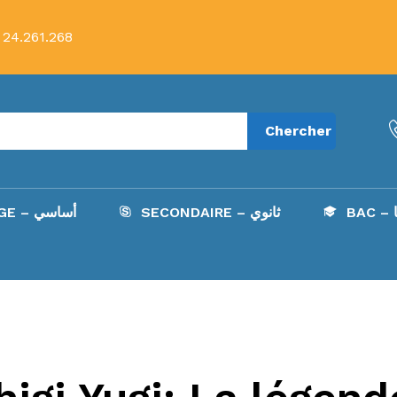
 24.261.268
Chercher
B
SECONDAIRE – ثانوي
COLLÈGE – أساسي