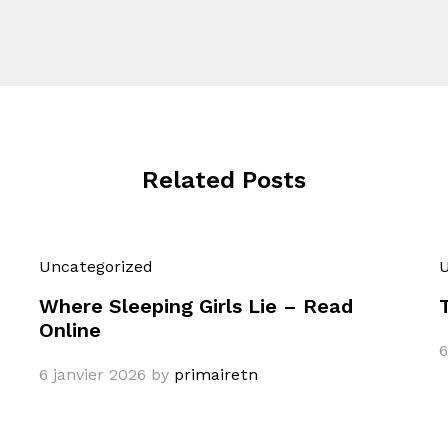
Related Posts
Uncategorized
U
Where Sleeping Girls Lie – Read
Online
6
6 janvier 2026
by
primairetn