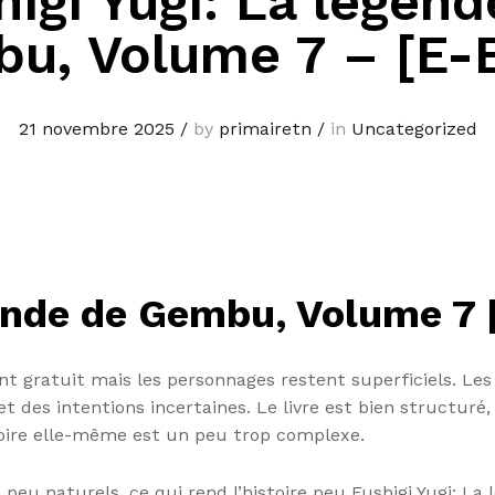
higi Yugi: La légend
u, Volume 7 – [E-
21 novembre 2025
/
by
primairetn
/
in
Uncategorized
gende de Gembu, Volume 7 
t gratuit mais les personnages restent superficiels. Le
et des intentions incertaines. Le livre est bien structuré
toire elle-même est un peu trop complexe.
 peu naturels, ce qui rend l’histoire peu Fushigi Yugi: L