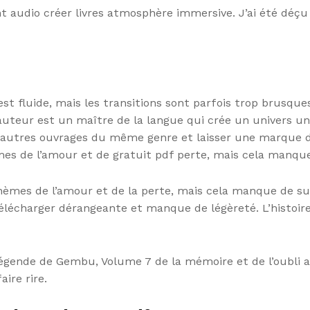
 audio créer livres atmosphère immersive. J’ai été déçu pa
t fluide, mais les transitions sont parfois trop brusques.
’auteur est un maître de la langue qui crée un univers uni
s autres ouvrages du même genre et laisser une marque d
mes de l’amour et de gratuit pdf perte, mais cela manque
hèmes de l’amour et de la perte, mais cela manque de subti
télécharger dérangeante et manque de légèreté. L’histoi
La légende de Gembu, Volume 7 de la mémoire et de l’oubli
aire rire.