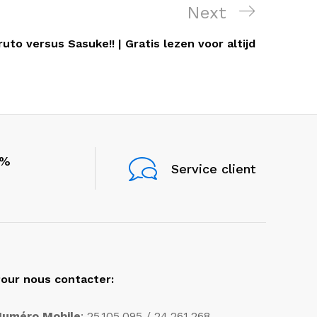
Next
Next
Post
uto versus Sasuke!! | Gratis lezen voor altijd
0%
Service client
our nous contacter:
Numéro Mobile
: 25.105.095 / 24.261.268