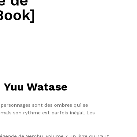
e de
Book]
| Yuu Watase
s personnages sont des ombres qui se
, mais son rythme est parfois inégal. Les
a légende de Gembu, Volume 7 un livre qui vaut