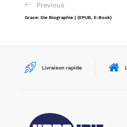
Navigation
Previous
Previous
de
Post
Grace: Die Biographie | (EPUB, E-Book)
l’article
Livraison rapide