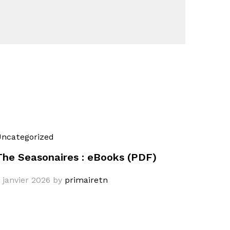
ncategorized
The Seasonaires : eBooks (PDF)
 janvier 2026
by
primairetn