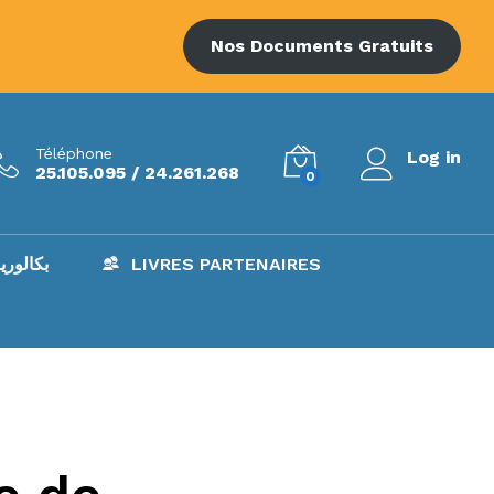
Nos Documents Gratuits
Téléphone
Log in
25.105.095 / 24.261.268
0
AC – بكالوريا
LIVRES PARTENAIRES