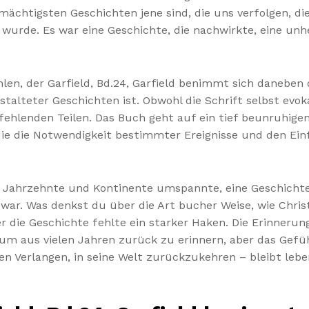
ächtigsten Geschichten jene sind, die uns verfolgen, die
urde. Es war eine Geschichte, die nachwirkte, eine unhe
len, der Garfield, Bd.24, Garfield benimmt sich daneben
talteter Geschichten ist. Obwohl die Schrift selbst evoka
lenden Teilen. Das Buch geht auf ein tief beunruhigende
 die die Notwendigkeit bestimmter Ereignisse und den Einf
 Jahrzehnte und Kontinente umspannte, eine Geschichte,
 war. Was denkst du über die Art bucher Weise, wie Chris
r die Geschichte fehlte ein starker Haken. Die Erinnerun
 aus vielen Jahren zurück zu erinnern, aber das Gefühl
n Verlangen, in seine Welt zurückzukehren – bleibt leben