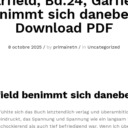
rfield, Bd.24, Garfi
nimmt sich danebe
Download PDF
8 octobre 2025
/
by
primairetn
/
in
Uncategorized
rfield benimmt sich daneb
fühlte sich das Buch letztendlich verlag und überambitio
indruckt, das Spannung und Spannung wie ein langsam b
chockierend als auch tief befriedigend war. Wenn ich üb