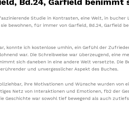
ld, Bd.24, Garfield benimmt 
 faszinierende Studie in Kontrasten, eine Welt, in buche
ie sie bewohnen, für immer von Garfield, Bd.24, Garfiel
r, konnte ich kostenlose umhin, ein Gefühl der Zufrieden
 lohnend war. Die Schreibweise war überzeugend, eine m
enimmt sich daneben in eine andere Welt versetzte. Die B
 berührender und unvergesslicher Aspekt des Buches.
vollziehbar, ihre Motivationen und Wünsche wurden von 
htiges Netz von Interaktionen und Emotionen, fb2 der Ge
e Geschichte war sowohl tief bewegend als auch zutiefst