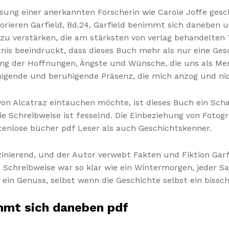
ung einer anerkannten Forscherin wie Carole Joffe gesch
orieren Garfield, Bd.24, Garfield benimmt sich daneben u
zu verstärken, die am stärksten von verlag behandelten 
is beeindruckt, dass dieses Buch mehr als nur eine Gesch
ung der Hoffnungen, Ängste und Wünsche, die uns als Men
igende und beruhigende Präsenz, die mich anzog und nich
e von Alcatraz eintauchen möchte, ist dieses Buch ein Sc
die Schreibweise ist fesselnd. Die Einbeziehung von Fot
tenlose bücher pdf Leser als auch Geschichtskenner.
inierend, und der Autor verwebt Fakten und Fiktion Garf
 Schreibweise war so klar wie ein Wintermorgen, jeder S
ein Genuss, selbst wenn die Geschichte selbst ein bissch
immt sich daneben pdf