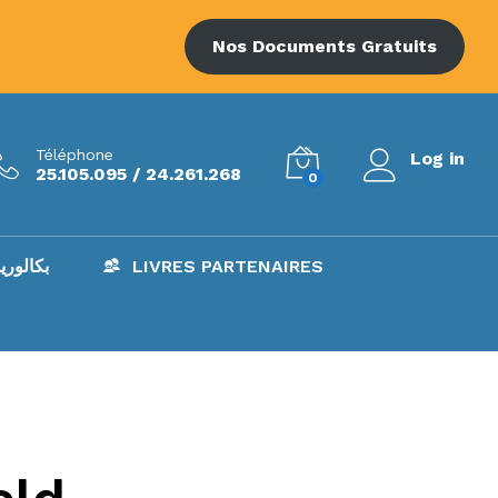
Nos Documents Gratuits
Téléphone
Log in
25.105.095 / 24.261.268
0
AC – بكالوريا
LIVRES PARTENAIRES