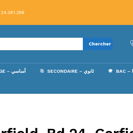
 24.261.268
Chercher
B
SECONDAIRE – ثانوي
COLLÈGE – أساسي