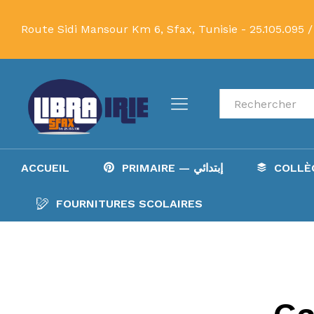
Route Sidi Mansour Km 6, Sfax, Tunisie -
25.105.095 /
Recherche
ACCUEIL
PRIMAIRE — إبتدائي
FOURNITURES SCOLAIRES