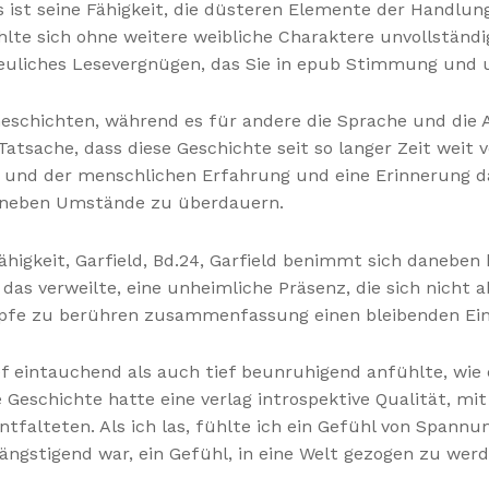
ns ist seine Fähigkeit, die düsteren Elemente der Handl
ühlte sich ohne weitere weibliche Charaktere unvollständi
freuliches Lesevergnügen, das Sie in epub Stimmung und
eschichten, während es für andere die Sprache und die A
ache, dass diese Geschichte seit so langer Zeit weit ver
 und der menschlichen Erfahrung und eine Erinnerung da
 daneben Umstände zu überdauern.
Fähigkeit, Garfield, Bd.24, Garfield benimmt sich daneben
 das verweilte, eine unheimliche Präsenz, die sich nicht 
öpfe zu berühren zusammenfassung einen bleibenden Ein
ef eintauchend als auch tief beunruhigend anfühlte, wie e
chichte hatte eine verlag introspektive Qualität, mit E
falteten. Als ich las, fühlte ich ein Gefühl von Spannun
ngstigend war, ein Gefühl, in eine Welt gezogen zu werde