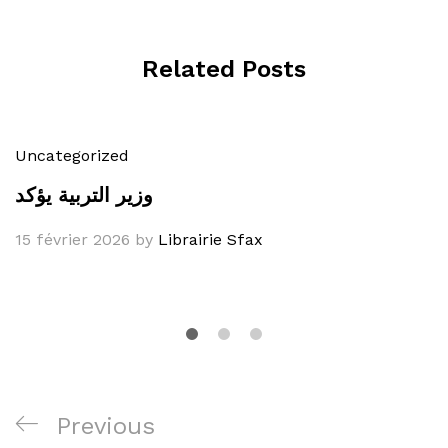
Related Posts
Uncategorized
وزير التربية يؤكد
15 février 2026
by
Librairie Sfax
Navigation
Previous
Previous