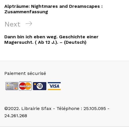
de
Post
Alpträume: Nightmares and Dreamscapes :
l’article
Zusammenfassung
Next
Next
Post
Dann bin ich eben weg. Geschichte einer
Magersucht. ( Ab 12 J.). – (Deutsch)
Paiement sécurisé
©2022. Librairie Sfax - Téléphone : 25.105.095 -
24.261.268