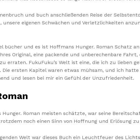
menbruch und buch anschließenden Reise der Selbstent
t, unsere eigenen Schwächen und Verletzlichkeiten anzu
el bücher und es ist Hoffmans Hunger. Roman Schatz an E
ahres Original, eine packende und unberechenbare Fahrt,
u erraten. FukuFuku’s Welt ist eine, die ich zu lieben ge
. Die ersten Kapitel waren etwas mühsam, und ich hatte 
end und lesen bei mir ein Gefühl der Unzufriedenheit.
 Roman
ns Hunger. Roman meisten schätzte, war seine Bereitscha
trotzdem noch einen Sinn von Hoffnung und Erlösung zu 
igenden Welt war dieses Buch ein Leuchtfeuer des Lich