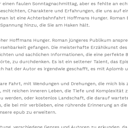
ür einen faulen Sonntagnachmittag, aber es fehlte an ec
 Geschichten, Charaktere und Erfahrungen, die uns auf e
man ist eine Achterbahnfahrt Hoffmans Hunger. Roman E
 Spannung hinzu, die Sie am Haken hält.
 eher Hoffmans Hunger. Roman jüngeres Publikum ansprec
rhersehbarkeit gefangen. Die meisterhafte Erzählkunst de
chten und sachlichen Informationen, die eine perfekte B
rte, zu durchdenken. Es ist ein seltener Talent, das Ep
och hat der Autor es irgendwie geschafft, es mit Aplomb 
nbare Fahrt, mit Wendungen und Drehungen, die mich bis 
, mit reichen inneren Leben, die Tiefe und Komplexität 
 zu werden, oder kostenlos Landschaft, die darauf warte
ie bei mir verblieben, eine rührende Erinnerung an die
sere epub zu erweitern.
tung, verschiedene Genres und Autoren zu erkunden, da si