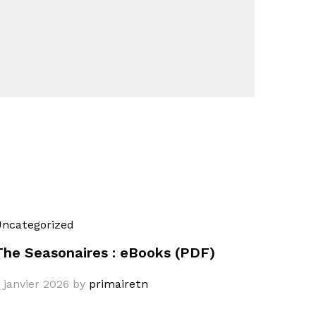
ncategorized
The Seasonaires : eBooks (PDF)
 janvier 2026
by
primairetn