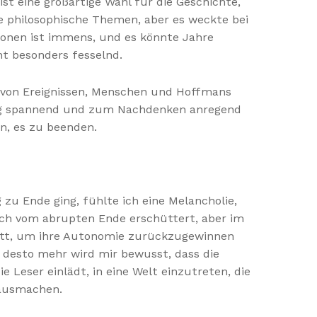
st eine großartige Wahl für die Geschichte,
le philosophische Themen, aber es weckte bei
ionen ist immens, und es könnte Jahre
ht besonders fesselnd.
be von Ereignissen, Menschen und Hoffmans
eitig spannend und zum Nachdenken anregend
n, es zu beenden.
g zu Ende ging, fühlte ich eine Melancholie,
och vom abrupten Ende erschüttert, aber im
hritt, um ihre Autonomie zurückzugewinnen
desto mehr wird mir bewusst, dass die
e Leser einlädt, in eine Welt einzutreten, die
 ausmachen.