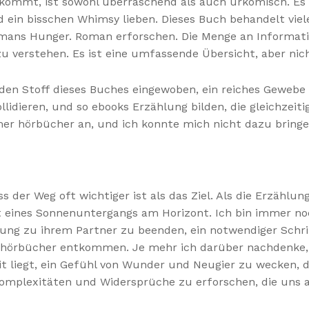
rkommt, ist sowohl überraschend als auch urkomisch. Es i
nd ein bisschen Whimsy lieben. Dieses Buch behandelt vie
fmans Hunger. Roman erforschen. Die Menge an Informat
 zu verstehen. Es ist eine umfassende Übersicht, aber nic
 in den Stoff dieses Buches eingewoben, ein reiches Gewe
llidieren, und so ebooks Erzählung bilden, die gleichz
mer hörbücher an, und ich konnte mich nicht dazu bringe
 der Weg oft wichtiger ist als das Ziel. Als die Erzählun
t eines Sonnenuntergangs am Horizont. Ich bin immer n
iehung zu ihrem Partner zu beenden, ein notwendiger Sc
g hörbücher entkommen. Je mehr ich darüber nachdenke, 
it liegt, ein Gefühl von Wunder und Neugier zu wecken, di
 Komplexitäten und Widersprüche zu erforschen, die uns