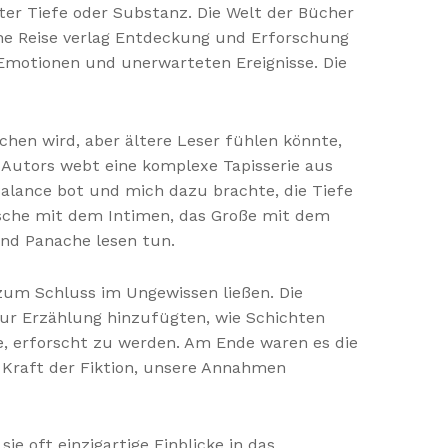
hter Tiefe oder Substanz. Die Welt der Bücher
ine Reise verlag Entdeckung und Erforschung
motionen und unerwarteten Ereignisse. Die
hen wird, aber ältere Leser fühlen könnte,
s Autors webt eine komplexe Tapisserie aus
alance bot und mich dazu brachte, die Tiefe
ische mit dem Intimen, das Große mit dem
und Panache lesen tun.
zum Schluss im Ungewissen ließen. Die
zur Erzählung hinzufügten, wie Schichten
te, erforscht zu werden. Am Ende waren es die
 Kraft der Fiktion, unsere Annahmen
e oft einzigartige Einblicke in das