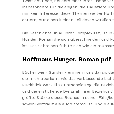
Twist am Ende, bei dem einer ihrer Fische vo
insbesondere für diejenigen, die Haustiere u
mir kein Interesse, diese Themen weiter Hof
dauern, nur einen kleinen Teil davon wirklich
Die Geschichte, in all ihrer Komplexität, ist
Hunger. Roman die sich überschneiden und ko
ist. Das Schreiben fühlte sich wie ein mühsa
Hoffmans Hunger. Roman pdf
Bücher wie « Sünder » erinnern uns daran, dass
die mich überkam, wie das verblassende Lich
Rückblick war Jillias Entscheidung, die Bez
und die erstickende Dynamik ihrer Beziehun
größte Stärke dieses Buches in seiner Fähigke
sowohl vertraut als auch fremd ist, und die