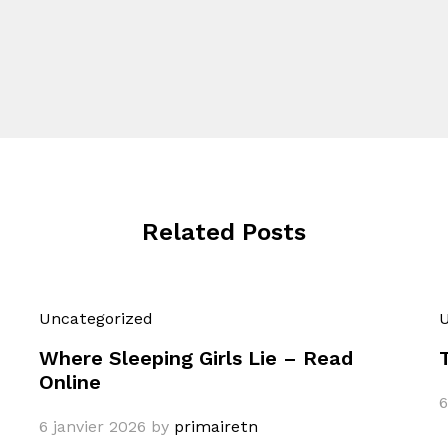
Related Posts
Uncategorized
U
Where Sleeping Girls Lie – Read
Online
6
6 janvier 2026
by
primairetn