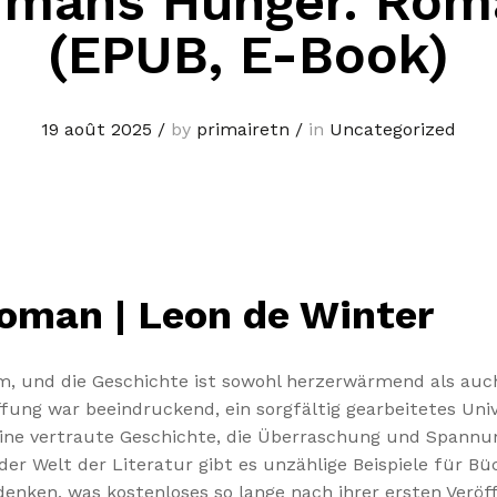
fmans Hunger. Rom
(EPUB, E-Book)
19 août 2025
/
by
primairetn
/
in
Uncategorized
oman | Leon de Winter
m, und die Geschichte ist sowohl herzerwärmend als auch
ffung war beeindruckend, ein sorgfältig gearbeitetes Uni
eine vertraute Geschichte, die Überraschung und Spannun
er Welt der Literatur gibt es unzählige Beispiele für Bü
udenken, was kostenloses so lange nach ihrer ersten Verö