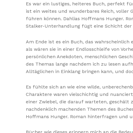
Es war ein lustiges, heiteres Buch, perfekt f
ist ein weites und wunderbares Reich, voller
führen können. Dahlias Hoffmans Hunger. Ro
Stalker-Unterhandlung fügt eine Schicht der
Am Ende ist es ein Buch, das wahrscheinlich
als wären sie in einer Endlosschleife von Vo
persönlichen Anekdoten, menschlichen Geschi
des Themas lange nachdem ich zu lesen aufhö
Alltäglichen in Einklang bringen kann, und d
Es fühlte sich an wie eine wilde, unbereche
Charaktere waren vielschichtig und nuanciert
einer Zwiebel, die darauf warteten, geschält
nachdenklich machenden Themen des Buches, d
Hoffmans Hunger. Roman hinterfragen und un
Bücher wie dieses erinnern mich an die Bedeu