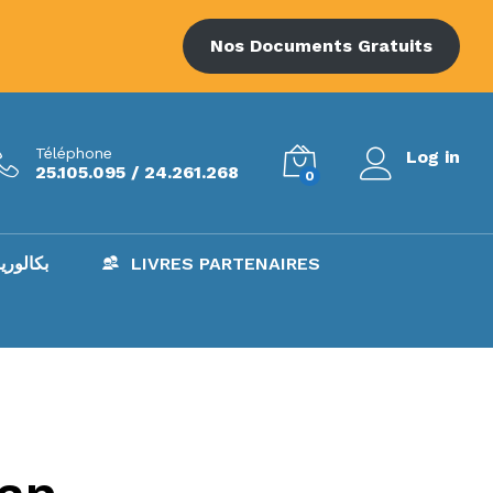
Nos Documents Gratuits
Téléphone
Log in
25.105.095 / 24.261.268
0
AC – بكالوريا
LIVRES PARTENAIRES