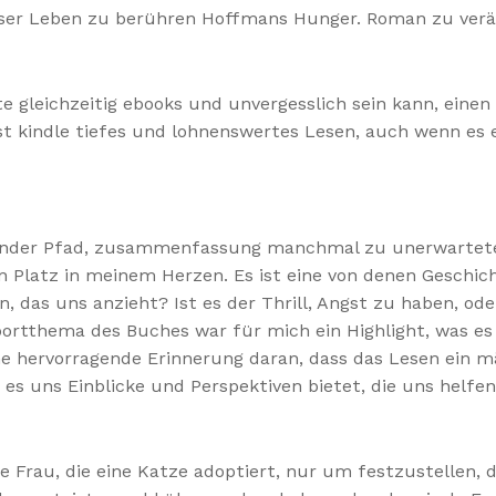
nser Leben zu berühren Hoffmans Hunger. Roman zu verän
hte gleichzeitig ebooks und unvergesslich sein kann, ein
ist kindle tiefes und lohnenswertes Lesen, auch wenn es 
ender Pfad, zusammenfassung manchmal zu unerwarteten
n Platz in meinem Herzen. Es ist eine von denen Geschi
 das uns anzieht? Ist es der Thrill, Angst zu haben, oder
ortthema des Buches war für mich ein Highlight, was e
ne hervorragende Erinnerung daran, dass das Lesen ein m
s uns Einblicke und Perspektiven bietet, die uns helfe
e Frau, die eine Katze adoptiert, nur um festzustellen, d