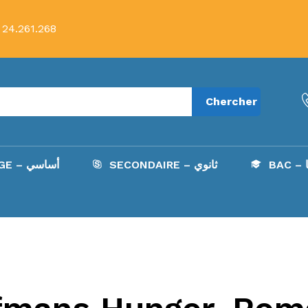
 24.261.268
Chercher
B
SECONDAIRE – ثانوي
COLLÈGE – أساسي