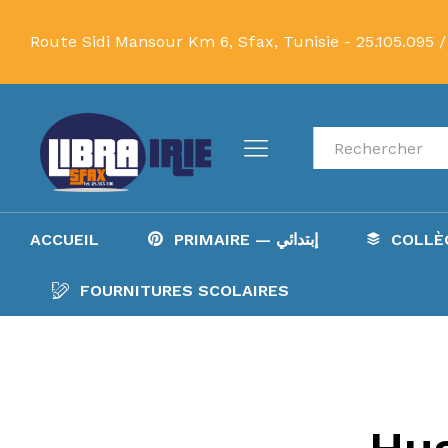
Route Sidi Mansour Km 6, Sfax, Tunisie -
25.105.095 /
Recherche
ACCUEIL
PRIMAIRE — إبتدائي
FOURNITURES SCOLAIRES