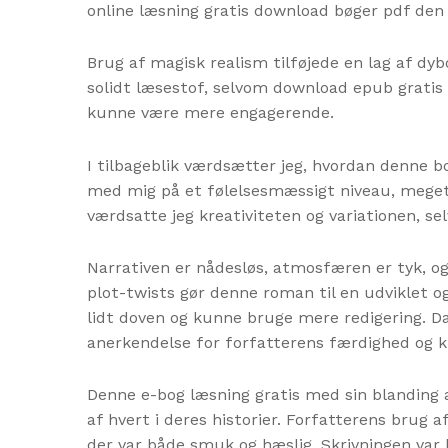
online læsning gratis download bøger pdf den t
Brug af magisk realism tilføjede en lag af dy
solidt læsestof, selvom download epub gratis
kunne være mere engagerende.
I tilbageblik værdsætter jeg, hvordan denne 
med mig på et følelsesmæssigt niveau, meget l
værdsatte jeg kreativiteten og variationen, s
Narrativen er nådesløs, atmosfæren er tyk, o
plot-twists gør denne roman til en udviklet og
lidt doven og kunne bruge mere redigering. Da
anerkendelse for forfatterens færdighed og k
Denne e-bog læsning gratis med sin blanding af
af hvert i deres historier. Forfatterens brug
der var både smuk og hæslig. Skrivningen var 