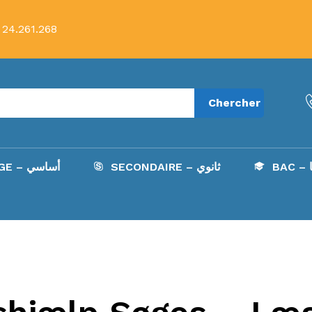
 24.261.268
Chercher
B
SECONDAIRE – ثانوي
COLLÈGE – أساسي