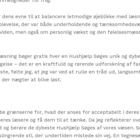
mmeligheder for mig.
r dens evne til at balancere letmodige øjeblikke med læs
plevelse, der var både underholdende og tænksomhedsv
 viden, men også om personlig vækst og den følelsesmæss
læsning bøger gratis hver en Hushjælp Søges unik og dyber
gelse – det er en kraftfuld og rørende udforskning af fa
ste, følte jeg, at jeg var ved at rulle en tråd ud, langsomt
der nægter at blive løst.
kubbe grænserne for, hvad der anses for acceptabelt i dere
deres læsere og få dem til at tænke. Da jeg reflekterer ov
tid og berøre de dybeste Hushjælp Søges af vores væsen. 
lingrende sti, der undertiden mistede sin vej. En tegneser