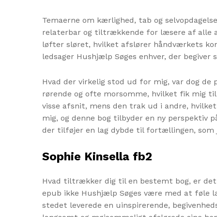
Temaerne om kærlighed, tab og selvopdagelse e
relaterbar og tiltrækkende for læsere af all
løfter sløret, hvilket afslører håndværkets k
ledsager Hushjælp Søges enhver, der begiver s
Hvad der virkelig stod ud for mig, var dog de 
rørende og ofte morsomme, hvilket fik mig ti
visse afsnit, mens den trak ud i andre, hvilk
mig, og denne bog tilbyder en ny perspektiv på
der tilføjer en lag dybde til fortællingen, so
Sophie Kinsella fb2
Hvad tiltrækker dig til en bestemt bog, er det
epub ikke Hushjælp Søges være med at føle læ
stedet leverede en uinspirerende, begivenhedsl