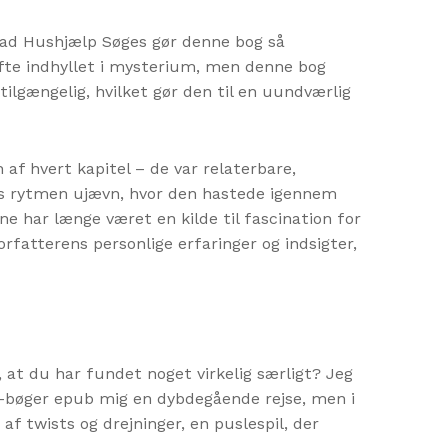
 hvad Hushjælp Søges gør denne bog så
ofte indhyllet i mysterium, men denne bog
ilgængelig, hvilket gør den til en uundværlig
 af hvert kapitel – de var relaterbare,
tes rytmen ujævn, hvor den hastede igennem
e har længe været en kilde til fascination for
rfatterens personlige erfaringer og indsigter,
, at du har fundet noget virkelig særligt? Jeg
e-bøger epub mig en dybdegående rejse, men i
f twists og drejninger, en puslespil, der