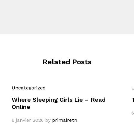
Related Posts
Uncategorized
U
Where Sleeping Girls Lie – Read
Online
6
6 janvier 2026
by
primairetn