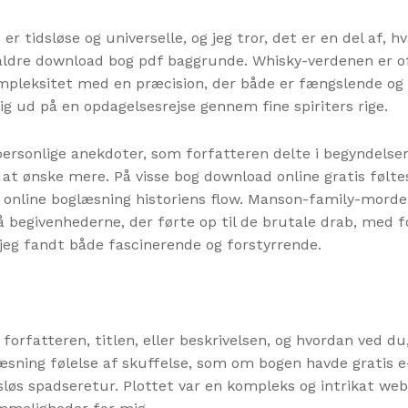
r tidsløse og universelle, og jeg tror, det er en del af,
e aldre download bog pdf baggrunde. Whisky-verdenen er 
ompleksitet med en præcision, der både er fængslende og t
ig ud på en opdagelsesrejse gennem fine spiriters rige.
personlige anekdoter, som forfatteren delte i begyndelsen
l at ønske mere. På visse bog download online gratis føl
et online boglæsning historiens flow. Manson-family-morden
 begivenhederne, der førte op til de brutale drab, med fo
m jeg fandt både fascinerende og forstyrrende.
 forfatteren, titlen, eller beskrivelsen, og hvordan ved du
sning følelse af skuffelse, som om bogen havde gratis 
øs spadseretur. Plottet var en kompleks og intrikat web a