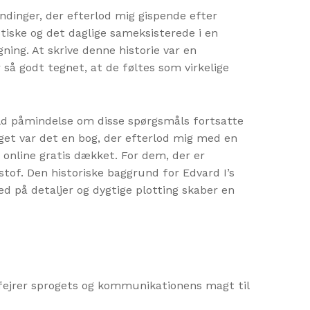
ndinger, der efterlod mig gispende efter
tiske og det daglige sameksisterede i en
ing. At skrive denne historie var en
 så godt tegnet, at de føltes som virkelige
fuld påmindelse om disse spørgsmåls fortsatte
aget var det en bog, der efterlod mig med en
online gratis dækket. For dem, der er
of. Den historiske baggrund for Edvard I’s
 på detaljer og dygtige plotting skaber en
 fejrer sprogets og kommunikationens magt til