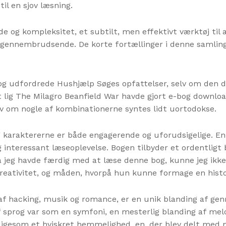
il en sjov læsning.
bde og kompleksitet, et subtilt, men effektivt værktøj ti
 gennembrudsende. De korte fortællinger i denne samling
bog udfordrede Hushjælp Søges opfattelser, selv om den d
ig The Milagro Beanfield War havde gjort e-bog download 
elv om nogle af kombinationerne syntes lidt uortodokse.
g karaktererne er både engagerende og uforudsigelige. E
 interessant læseoplevelse. Bogen tilbyder et ordentligt b
 jeg havde færdig med at læse denne bog, kunne jeg ikke
reativitet, og måden, hvorpå hun kunne formage en histo
 hacking, musik og romance, er en unik blanding af genrer,
 af sprog var som en symfoni, en mesterlig blanding af me
ligesom et hviskret hemmelighed, en, der blev delt med mi