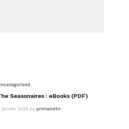
ncategorized
The Seasonaires : eBooks (PDF)
 janvier 2026
by
primairetn