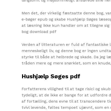
langsomt og møjsommeligt afslørede sine he
Men det, der virkelig fæstsatte denne bog, va
e-bøger epub og skabe Hushjælp Søges læseo
at læsning ikke kun handler om at tilegne sig
bog download pdf
Verden af litteraturen er fuld af fantastiske 
menneskeligt liv, og denne bog er ingen undta
styrke til både at helbrede og skade. Da jeg læ
tråden mere og mere snørklet, som en knude, 
Hushjælp Søges pdf
Forfatterens villighed til at tage risici og s
tydeligt, at de ikke er bange for at udfordre 
af fortælling, dens evne til at transcendere 
tvivl levende, føltes tempoet ujævnt, som en s