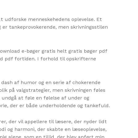
l at udforske menneskehedens oplevelse. Et
 er tankeprovokerende, men skrivningsstilen
ownload e-bøger gratis helt gratis bøger pdf
pdf fortiden. I forhold til opskrifterne
n dash af humor og en serie af chokerende
lik på valgstrategier, men skrivningen føles
 undgå at føle en følelse af under og
rie, der er både underholdende og tankefuld.
 der vil appellere til læsere, der nyder lidt
lodi og harmoni, der skabte en læseoplevelse,
g alene, som en tillid, der blev anført min