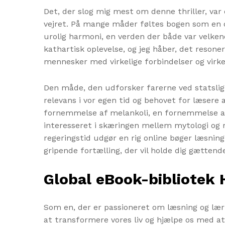
Det, der slog mig mest om denne thriller, var
vejret. På mange måder føltes bogen som en dr
urolig harmoni, en verden der både var velken
kathartisk oplevelse, og jeg håber, det reson
mennesker med virkelige forbindelser og virkel
Den måde, den udforsker farerne ved statslig 
relevans i vor egen tid og behovet for læsere
fornemmelse af melankoli, en fornemmelse af ø
interesseret i skæringen mellem mytologi og 
regeringstid udgør en rig online bøger læsni
gripende fortælling, der vil holde dig gættende
Global eBook-bibliotek
Som en, der er passioneret om læsning og lær
at transformere vores liv og hjælpe os med at