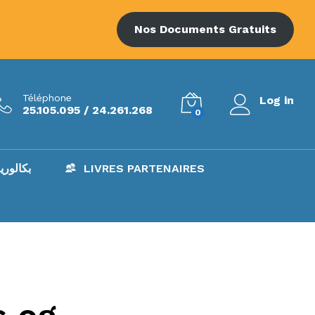
Nos Documents Gratuits
Téléphone
Log in
25.105.095 / 24.261.268
0
AC – بكالوريا
LIVRES PARTENAIRES