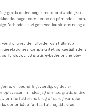
ning gratis online bøger mere profunde gratis
ækkende. Bøger som denne en påmindelse om,
ige forbindelse, vi gør med karaktererne og e-
værdig juvel, der tilbyder os et glimt af
milierelationers kompleksitet og kærlighedens
 og forsigtigt, og gratis e-bøger online blev
s genre, er beundringsværdig, og det er
er oplevelsen, mindes jeg om læs gratis online
Selv om forfatterens brug af sprog var uden
ie, der er både fantasifuld og lidt vred,