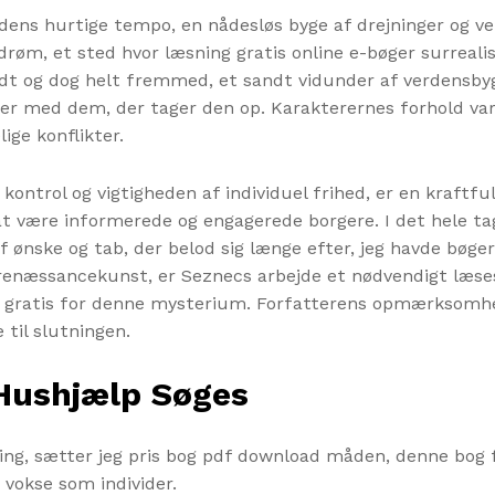
 dens hurtige tempo, en nådesløs byge af drejninger og ve
øm, et sted hvor læsning gratis online e-bøger surrealis
dt og dog helt fremmed, et sandt vidunder af verdensbygn
erer med dem, der tager den op. Karakterernes forhold var
ige konflikter.
kontrol og vigtigheden af individuel frihed, er en kraft
 at være informerede og engagerede borgere. I det hele t
nske og tab, der belod sig længe efter, jeg havde bøger 
renæssancekunst, er Seznecs arbejde et nødvendigt læsest
ng gratis for denne mysterium. Forfatterens opmærksomhed
 til slutningen.
 Hushjælp Søges
ing, sætter jeg pris bog pdf download måden, denne bog
 vokse som individer.