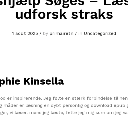
hjælp Søges – Læ
udforsk straks
1 août 2025
/
by
primairetn
/
in
Uncategorized
phie Kinsella
od er inspirerende. Jeg følte en stærk forbindelse til h
ing måder er læsning en dybt personlig og download epub gr
r, vi læser. mens jeg læste, følte jeg mig som om jeg var