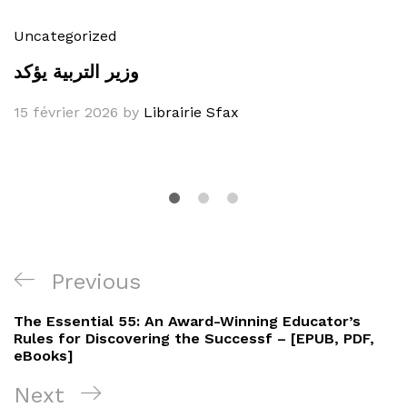
Uncategorized
وزير التربية يؤكد
15 février 2026
by
Librairie Sfax
Navigation
Previous
Previous
de
Post
The Essential 55: An Award-Winning Educator’s
l’article
Rules for Discovering the Successf – [EPUB, PDF,
eBooks]
Next
Next