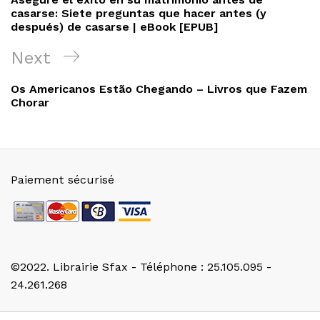
l’article
casarse: Siete preguntas que hacer antes (y
después) de casarse | eBook [EPUB]
Next
Next
Post
Os Americanos Estão Chegando – Livros que Fazem
Chorar
Paiement sécurisé
©2022. Librairie Sfax - Téléphone : 25.105.095 -
24.261.268