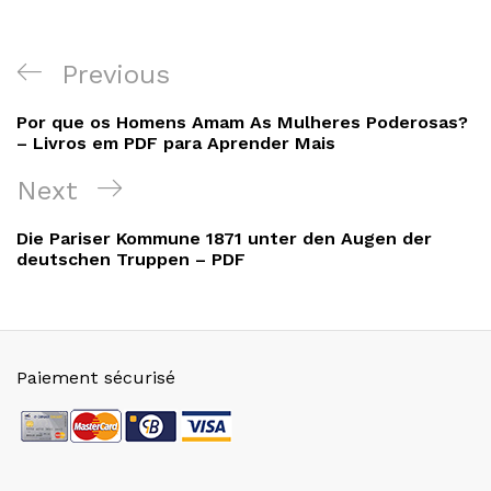
Navigation
Previous
Previous
de
Post
Por que os Homens Amam As Mulheres Poderosas?
l’article
– Livros em PDF para Aprender Mais
Next
Next
Post
Die Pariser Kommune 1871 unter den Augen der
deutschen Truppen – PDF
Paiement sécurisé