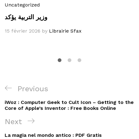
Uncategorized
وزير التربية يؤكد
15 février 2026
by
Librairie Sfax
Navigation
Previous
Previous
de
Post
iWoz : Computer Geek to Cult Icon – Getting to the
l’article
Core of Apple’s Inventor : Free Books Online
Next
Next
Post
La magia nel mondo antico : PDF Gratis