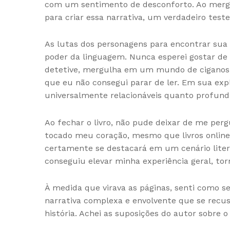
com um sentimento de desconforto. Ao mergulh
para criar essa narrativa, um verdadeiro test
As lutas dos personagens para encontrar su
poder da linguagem. Nunca esperei gostar d
detetive, mergulha em um mundo de ciganos, p
que eu não consegui parar de ler. Em sua exp
universalmente relacionáveis quanto profunda
Ao fechar o livro, não pude deixar de me perg
tocado meu coração, mesmo que livros online g
certamente se destacará em um cenário literár
conseguiu elevar minha experiência geral, tor
À medida que virava as páginas, senti como s
narrativa complexa e envolvente que se recu
história. Achei as suposições do autor sobre 