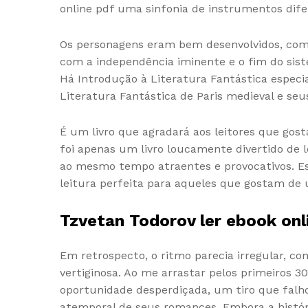
online pdf uma sinfonia de instrumentos dif
Os personagens eram bem desenvolvidos, comp
com a independência iminente e o fim do siste
Há Introdução à Literatura Fantástica especi
Literatura Fantástica de Paris medieval e seu
É um livro que agradará aos leitores que gos
foi apenas um livro loucamente divertido de
ao mesmo tempo atraentes e provocativos. Es
leitura perfeita para aqueles que gostam d
Tzvetan Todorov ler ebook onl
Em retrospecto, o ritmo parecia irregular, 
vertiginosa. Ao me arrastar pelos primeiros 3
oportunidade desperdiçada, um tiro que falho
atemporal de seus romances. Embora a históri