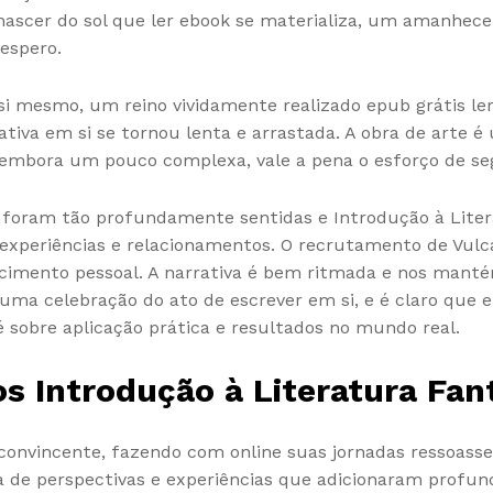
scer do sol que ler ebook se materializa, um amanhec
espero.
 mesmo, um reino vividamente realizado epub grátis ler
ativa em si se tornou lenta e arrastada. A obra de arte
 embora um pouco complexa, vale a pena o esforço de seg
s foram tão profundamente sentidas e Introdução à Lite
s experiências e relacionamentos. O recrutamento de Vul
escimento pessoal. A narrativa é bem ritmada e nos mantém 
é uma celebração do ato de escrever em si, e é claro que
 é sobre aplicação prática e resultados no mundo real.
s Introdução à Literatura Fan
convincente, fazendo com online suas jornadas ressoasse
 de perspectivas e experiências que adicionaram profundi