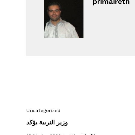
primairetn
Uncategorized
وزير التربية يؤكد