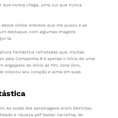
er que nunca chega, uma luz que nunca
 ebook online imersivo que me puxou e se
 é um destaque, com algumas imagens
ui-la.
ratura Fantástica retratadas que, muitas
can pela Companhia 8 é apenas o início de uma
engajados do início ao fim. Este livro,
 ele colocou seu coração e alma em suas
tástica
m. As vozes dos personagens eram distintas,
dade e riqueza pdf baixar narrativa, ler