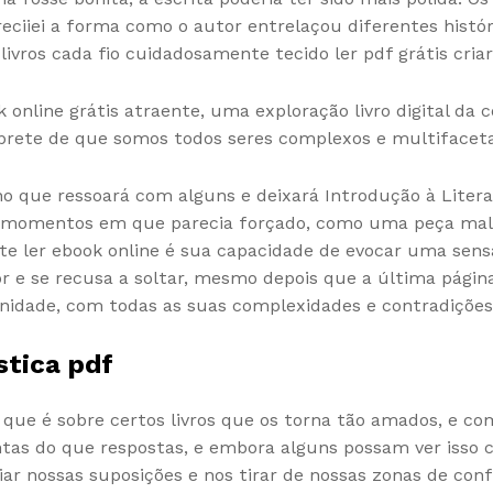
ciiei a forma como o autor entrelaçou diferentes históri
ivros cada fio cuidadosamente tecido ler pdf grátis cri
k online grátis atraente, uma exploração livro digital d
rete de que somos todos seres complexos e multifacet
cho que ressoará com alguns e deixará Introdução à Liter
via momentos em que parecia forçado, como uma peça ma
ste ler ebook online é sua capacidade de evocar uma se
or e se recusa a soltar, mesmo depois que a última página
idade, com todas as suas complexidades e contradições
stica pdf
ue é sobre certos livros que os torna tão amados, e com
tas do que respostas, e embora alguns possam ver isso
r nossas suposições e nos tirar de nossas zonas de conf