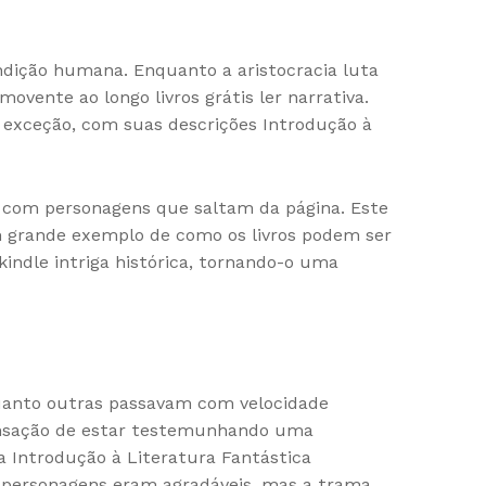
dição humana. Enquanto a aristocracia luta
ovente ao longo livros grátis ler narrativa.
r exceção, com suas descrições Introdução à
s com personagens que saltam da página. Este
m grande exemplo de como os livros podem ser
ndle intriga histórica, tornando-o uma
quanto outras passavam com velocidade
a sensação de estar testemunhando uma
a Introdução à Literatura Fantástica
Os personagens eram agradáveis, mas a trama