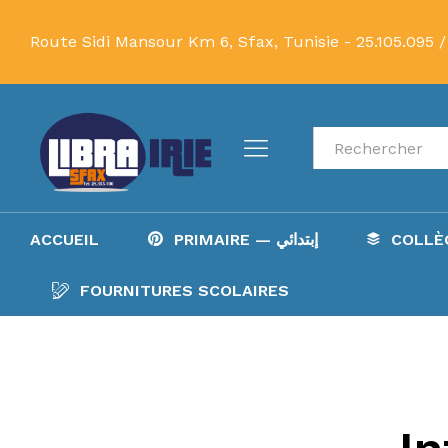
Route Sidi Mansour Km 6, Sfax, Tunisie -
25.105.095 /
Recherche
ACCUEIL
PRIMAIRE — إبتدائي
FOURNITURES SCOLAIRES