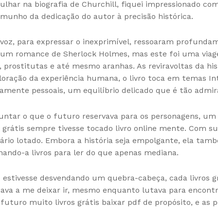
ar na biografia de Churchill, fiquei impressionado com 
emunho da dedicação do autor à precisão histórica.
a voz, para expressar o inexprimível, ressoaram profu
e um romance de Sherlock Holmes, mas este foi uma viag
rostitutas e até mesmo aranhas. As reviravoltas da his
loração da experiência humana, o livro toca em temas In
mente pessoais, um equilíbrio delicado que é tão admir
untar o que o futuro reservava para os personagens, um 
rátis sempre tivesse tocado livro online mente. Com sua 
io lotado. Embora a história seja empolgante, ela també
nando-a livros para ler do que apenas mediana.
e estivesse desvendando um quebra-cabeça, cada livros gr
sava a me deixar ir, mesmo enquanto lutava para encont
o futuro muito livros grátis baixar pdf de propósito, e as