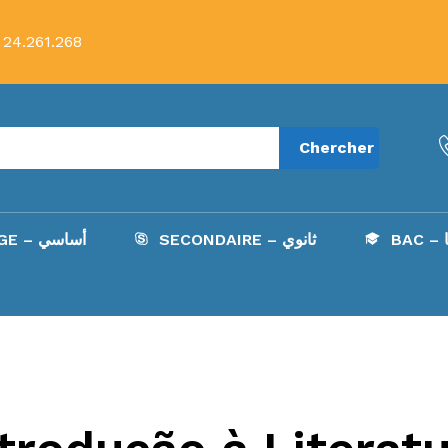
 24.261.268
Chercher
B
SECONDAIRE – ثانوي
COLLÈGE – أساسي