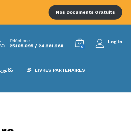
Nos Documents Gratuits
Téléphone
Log in
25.105.095 / 24.261.268
0
AC – بكالوريا
LIVRES PARTENAIRES