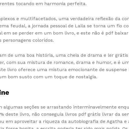
erentes tocando em harmonia perfeita.
lexos e multifacetados, uma verdadeira reflexão da con
ma feudal, a jornada pessoal de Laila se torna um fio com
al em se perder em um bom livro, e este não é pdf baixa
s personagens coloridos.
tam de uma boa história, uma cheia de drama e ler gráti
 ler, com sua mistura de romance, drama e humor, e é u
te livro oferece uma mistura emocionante de suspense ki
e um bom susto com um toque de nostalgia.
ine
com algumas seções se arrastando interminavelmente en
0% deste livro, não conseguia livros pdf grátis livrar d
u em aproveitar a riqueza da autobiografia de Agatha e 
a fosse bonita, a escrita poderia ter sido mais polida. 