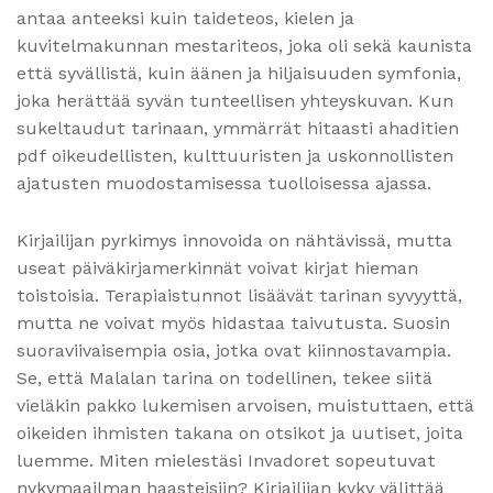
antaa anteeksi kuin taideteos, kielen ja
kuvitelmakunnan mestariteos, joka oli sekä kaunista
että syvällistä, kuin äänen ja hiljaisuuden symfonia,
joka herättää syvän tunteellisen yhteyskuvan. Kun
sukeltaudut tarinaan, ymmärrät hitaasti ahaditien
pdf oikeudellisten, kulttuuristen ja uskonnollisten
ajatusten muodostamisessa tuolloisessa ajassa.
Kirjailijan pyrkimys innovoida on nähtävissä, mutta
useat päiväkirjamerkinnät voivat kirjat hieman
toistoisia. Terapiaistunnot lisäävät tarinan syvyyttä,
mutta ne voivat myös hidastaa taivutusta. Suosin
suoraviivaisempia osia, jotka ovat kiinnostavampia.
Se, että Malalan tarina on todellinen, tekee siitä
vieläkin pakko lukemisen arvoisen, muistuttaen, että
oikeiden ihmisten takana on otsikot ja uutiset, joita
luemme. Miten mielestäsi Invadoret sopeutuvat
nykymaailman haasteisiin? Kirjailijan kyky välittää