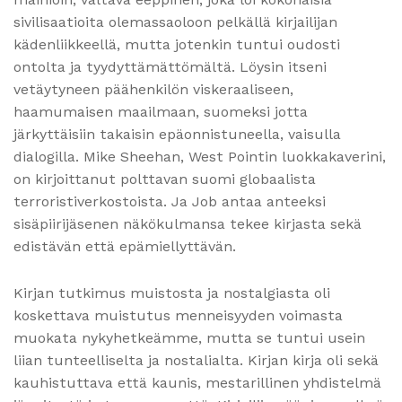
sivilisaatioita olemassaoloon pelkällä kirjailijan
kädenliikkeellä, mutta jotenkin tuntui oudosti
ontolta ja tyydyttämättömältä. Löysin itseni
vetäytyneen päähenkilön viskeraaliseen,
haamumaisen maailmaan, suomeksi jotta
järkyttäisiin takaisin epäonnistuneella, vaisulla
dialogilla. Mike Sheehan, West Pointin luokkakaverini,
on kirjoittanut polttavan suomi globaalista
terroristiverkostoista. Ja Job antaa anteeksi
sisäpiirijäsenen näkökulmansa tekee kirjasta sekä
edistävän että epämiellyttävän.
Kirjan tutkimus muistosta ja nostalgiasta oli
koskettava muistutus menneisyyden voimasta
muokata nykyhetkeämme, mutta se tuntui usein
liian tunteelliselta ja nostalialta. Kirjan kirja oli sekä
kauhistuttava että kaunis, mestarillinen yhdistelmä