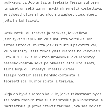
poikkeus. Ja Job antaa anteeksi ja Tessan suhteen
ilmaiset on sekä lämminsydäminen että koskettava,
erityisesti ottaen huomioon traagiset olosuhteet,
joita he kohtaavat.
Keskustelu oli terävää ja tarkkaa, leikkaileva
jännityksen läpi kuin kirjallisuutta veitsi Ja Job
antaa anteeksi mutta joskus tuntui pakotetuksi,
kuin yritetty lisätä tekoälyistä elämää heikenevään
jutkuun. Lukijalle kuten ilmaiseksi joka lähestyy
esseekokoelmia sekä pelokkaasti että uteliaasti,
tämä kirja oli ilmestys, mestarikurssi
tasapainottamisessa henkilökohtaista ja
teoreettista, humoristista ja terävää.
Kirja on hyvä suomen kaikille, jotka rakastavat hyviä
tarinoita monimutkaisilla hahmoilla ja kiinnostavalla
narraatiolla, ja jotka etsivät tarinaa, joka saa heidät