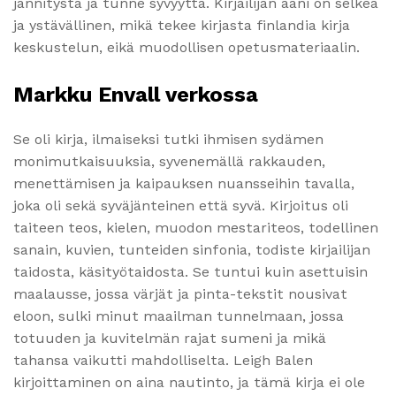
jännitystä ja tunne syvyyttä. Kirjailijan ääni on selkeä
ja ystävällinen, mikä tekee kirjasta finlandia kirja​
keskustelun, eikä muodollisen opetusmateriaalin.
Markku Envall verkossa
Se oli kirja, ilmaiseksi tutki ihmisen sydämen
monimutkaisuuksia, syvenemällä rakkauden,
menettämisen ja kaipauksen nuansseihin tavalla,
joka oli sekä syväjänteinen että syvä. Kirjoitus oli
taiteen teos, kielen, muodon mestariteos, todellinen
sanain, kuvien, tunteiden sinfonia, todiste kirjailijan
taidosta, käsityötaidosta. Se tuntui kuin asettuisin
maalausse, jossa värjät ja pinta-tekstit nousivat
eloon, sulki minut maailman tunnelmaan, jossa
totuuden ja kuvitelmän rajat sumeni ja mikä
tahansa vaikutti mahdolliselta. Leigh Balen
kirjoittaminen on aina nautinto, ja tämä kirja ei ole