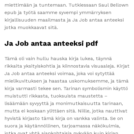
miettimään ja tuntemaan. Tutkiessaan Saul Bellown
epub ja työtä saamme syvempi ymmärryksen
kirjallisuuden maailmasta ja Ja Job antaa anteeksi
jotka muokkaavat sitä.
Ja Job antaa anteeksi pdf
Tämä oli vain hullu hauska kirja lukea, täynnä
rikkaita yksityiskohtia ja kiinnostavia visuaaleja. Kirjat
Ja Job antaa anteeksi voimaa, joka voi sytyttää
mielikuvituksen ja haastaa uskomuksemme, ja tämä
kirja varmasti tekee sen. Tarinan symbolismin käyttö
muistutti rikkasta, tuoksuista maustetta –
lisäämään syvyyttä ja monimutkaisuutta tarinaan,
mutta ei koskaan ylittäen sitä. Niille, jotka nauttivat
hyvistä kirjasto tämä kirja on vankka valinta. Se on
suora ja käytännöllinen, tarjoamassa näkökulmia,
jotka ovat yhtä ajankohtaisia nykyään kuin kirjan