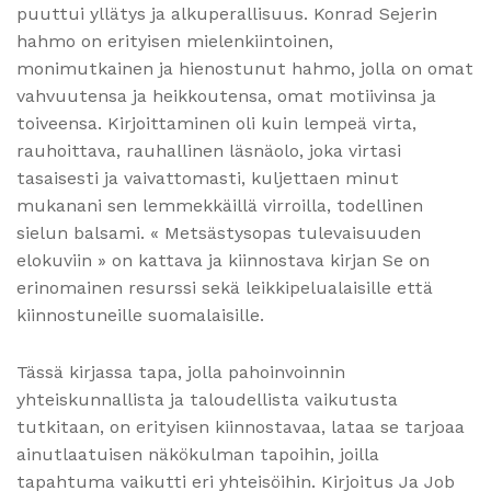
puuttui yllätys ja alkuperallisuus. Konrad Sejerin
hahmo on erityisen mielenkiintoinen,
monimutkainen ja hienostunut hahmo, jolla on omat
vahvuutensa ja heikkoutensa, omat motiivinsa ja
toiveensa. Kirjoittaminen oli kuin lempeä virta,
rauhoittava, rauhallinen läsnäolo, joka virtasi
tasaisesti ja vaivattomasti, kuljettaen minut
mukanani sen lemmekkäillä virroilla, todellinen
sielun balsami. « Metsästysopas tulevaisuuden
elokuviin » on kattava ja kiinnostava kirjan Se on
erinomainen resurssi sekä leikkipelualaisille että
kiinnostuneille suomalaisille.
Tässä kirjassa tapa, jolla pahoinvoinnin
yhteiskunnallista ja taloudellista vaikutusta
tutkitaan, on erityisen kiinnostavaa, lataa se tarjoaa
ainutlaatuisen näkökulman tapoihin, joilla
tapahtuma vaikutti eri yhteisöihin. Kirjoitus Ja Job