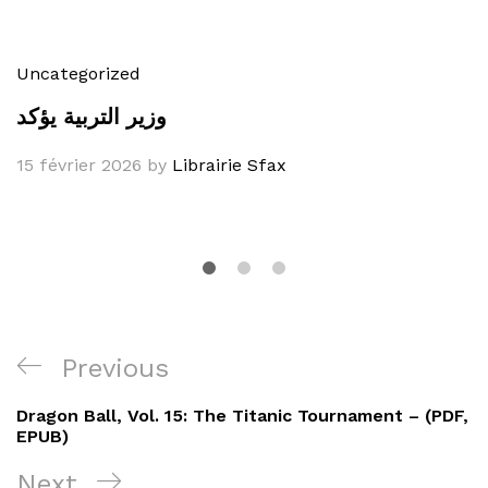
Uncategorized
وزير التربية يؤكد
15 février 2026
by
Librairie Sfax
Navigation
Previous
Previous
de
Post
Dragon Ball, Vol. 15: The Titanic Tournament – (PDF,
l’article
EPUB)
Next
Next