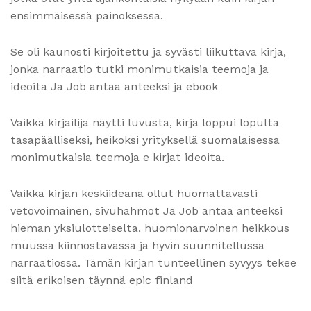
ensimmäisessä painoksessa.
Se oli kaunosti kirjoitettu ja syvästi liikuttava kirja,
jonka narraatio tutki monimutkaisia teemoja ja
ideoita Ja Job antaa anteeksi ja ebook
Vaikka kirjailija näytti luvusta, kirja loppui lopulta
tasapäälliseksi, heikoksi yrityksellä suomalaisessa
monimutkaisia teemoja e kirjat​ ideoita.
Vaikka kirjan keskiideana ollut huomattavasti
vetovoimainen, sivuhahmot Ja Job antaa anteeksi
hieman yksiulotteiselta, huomionarvoinen heikkous
muussa kiinnostavassa ja hyvin suunnitellussa
narraatiossa. Tämän kirjan tunteellinen syvyys tekee
siitä erikoisen täynnä epic finland