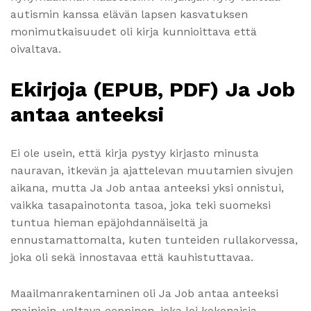
autismin kanssa elävän lapsen kasvatuksen
monimutkaisuudet oli kirja kunnioittava että
oivaltava.
Ekirjoja (EPUB, PDF) Ja Job
antaa anteeksi
Ei ole usein, että kirja pystyy kirjasto minusta
nauravan, itkevän ja ajattelevan muutamien sivujen
aikana, mutta Ja Job antaa anteeksi yksi onnistui,
vaikka tasapainotonta tasoa, joka teki suomeksi
tuntua hieman epäjohdannäiseltä ja
ennustamattomalta, kuten tunteiden rullakorvessa,
joka oli sekä innostavaa että kauhistuttavaa.
Maailmanrakentaminen oli Ja Job antaa anteeksi
mainioin, valtava eeppinen, joka loi kokonaisia