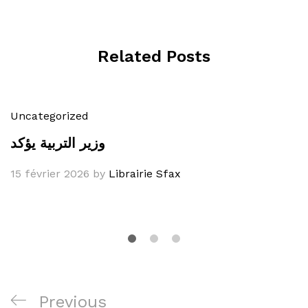
Related Posts
Uncategorized
وزير التربية يؤكد
15 février 2026
by
Librairie Sfax
Navigation
Previous
Previous