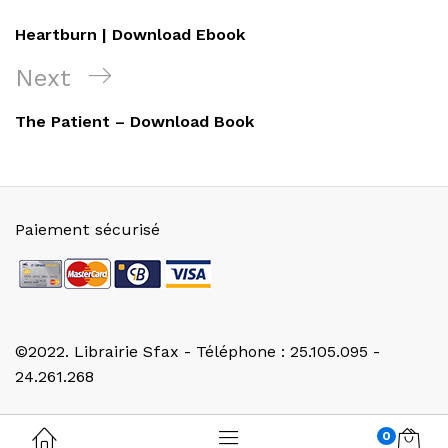
de
Post
Heartburn | Download Ebook
l’article
Next
Next
Post
The Patient – Download Book
Paiement sécurisé
©2022. Librairie Sfax - Téléphone : 25.105.095 -
24.261.268
0