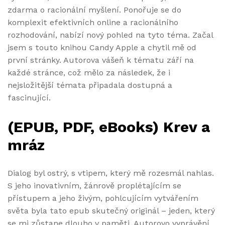
zdarma o racionální myšlení. Ponořuje se do
komplexit efektivních online a racionálního
rozhodování, nabízí nový pohled na tyto téma. Začal
jsem s touto knihou Candy Apple a chytil mě od
první stránky. Autorova vášeň k tématu září na
každé stránce, což mělo za následek, že i
nejsložitější témata připadala dostupná a
fascinující.
(EPUB, PDF, eBooks) Krev a
mráz
Dialog byl ostrý, s vtipem, který mě rozesmál nahlas.
S jeho inovativním, žánrově proplétajícím se
přístupem a jeho živým, pohlcujícím vytvářením
světa byla tato epub skutečný originál – jeden, který
se mi zůstane dlouho v paměti. Autorovo vyprávění