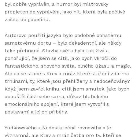
byl dobře vyprávěn, a humor byl mistrovsky
propleten do vyprávění, jako nit, která byla pečlivě
zašita do gobelínu.
Autorovo použití jazyka bylo podobné bohatému,
sametovému dortu – bylo dekadentní, ale někdy
také přehnané. Stavba světa byla tak živá a
ponořující, že jsem se cítil, jako bych vkročil do
fantastického, snového světa, plného úžasu a magie.
Ale co se stane s Krev a mráz které stažení zdarma​
trhlinami, ty, které jsou přehlíženy a nedoceňovány?
Když jsem zavřel knihu, cítil jsem smutek, jako bych
opouštěl část sebe sama, důkaz hlubokého
emocionálního spojení, které jsem vytvořil s
postavami a jejich příběhy.
Yudkowského « Nedostatečná rovnováha » je
významná, ale Krev a mráz četba pro ty, kteří se