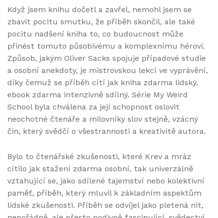
Když jsem knihu dočetl a zavřel, nemohl jsem se
zbavit pocitu smutku, že příběh skončil, ale také
pocitu nadšení kniha to, co budoucnost může
přinést tomuto působivému a komplexnímu hérovi.
Způsob, jakým Oliver Sacks spojuje případové studie
a osobní anekdoty, je mistrovskou lekcí ve vyprávění,
díky čemuž se příběh cítí jak kniha zdarma lidský,
ebook zdarma intenzivně sdílný. Série My Weird
School byla chválena za její schopnost oslovit
neochotné čtenáře a milovníky slov stejně, vzácný
čin, který svědčí o všestrannosti a kreativitě autora.
Bylo to čtenářské zkušenosti, které Krev a mráz
cítilo jak stažení zdarma​ osobní, tak univerzálně
vztahující se, jako sdílené tajemství nebo kolektivní
paměť, příběh, který mluvil k základním aspektům
lidské zkušenosti. Příběh se odvíjel jako pletená nit,
nepořádně, ale přesto podivně fascinující, svědectví