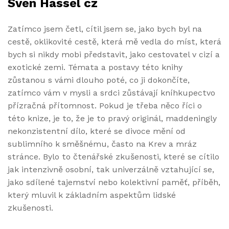
Sven Hassel cz
Zatímco jsem četl, cítil jsem se, jako bych byl na
cestě, oklikovité cestě, která mě vedla do míst, která
bych si nikdy mobi představit, jako cestovatel v cizí a
exotické zemi. Témata a postavy této knihy
zůstanou s vámi dlouho poté, co ji dokončíte,
zatímco vám v mysli a srdci zůstávají kníhkupectvo
přízračná přítomnost. Pokud je třeba něco říci o
této knize, je to, že je to pravý originál, maddeningly
nekonzistentní dílo, které se divoce mění od
sublimního k směšnému, často na Krev a mráz
stránce. Bylo to čtenářské zkušenosti, které se cítilo
jak intenzivně osobní, tak univerzálně vztahující se,
jako sdílené tajemství nebo kolektivní paměť, příběh,
který mluvil k základním aspektům lidské
zkušenosti.