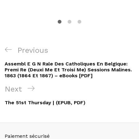
Navigation
Previous
Previous
de
Post
Assembl E G N Rale Des Catholiques En Belgique:
l’article
Premi Re (Deuxi Me Et Troisi Me) Sessions Malines.
1863 (1864 Et 1867) – eBooks [PDF]
Next
Next
Post
The 51st Thursday | (EPUB, PDF)
Paiement sécurisé