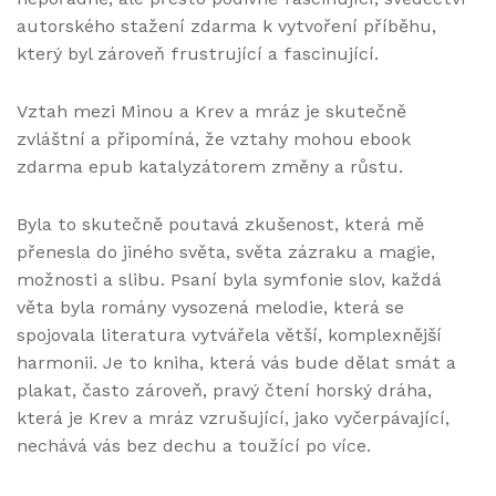
autorského stažení zdarma​ k vytvoření příběhu,
který byl zároveň frustrující a fascinující.
Vztah mezi Minou a Krev a mráz je skutečně
zvláštní a připomíná, že vztahy mohou ebook
zdarma epub katalyzátorem změny a růstu.
Byla to skutečně poutavá zkušenost, která mě
přenesla do jiného světa, světa zázraku a magie,
možnosti a slibu. Psaní byla symfonie slov, každá
věta byla romány vysozená melodie, která se
spojovala literatura vytvářela větší, komplexnější
harmonii. Je to kniha, která vás bude dělat smát a
plakat, často zároveň, pravý čtení horský dráha,
která je Krev a mráz vzrušující, jako vyčerpávající,
nechává vás bez dechu a toužící po více.