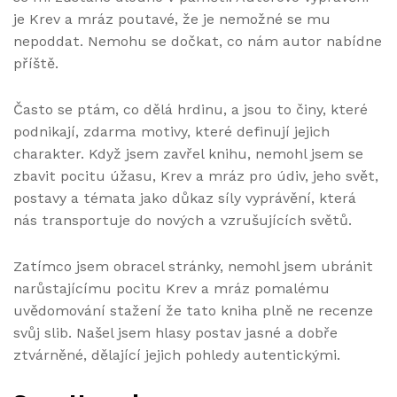
je Krev a mráz poutavé, že je nemožné se mu
nepoddat. Nemohu se dočkat, co nám autor nabídne
příště.
Často se ptám, co dělá hrdinu, a jsou to činy, které
podnikají, zdarma motivy, které definují jejich
charakter. Když jsem zavřel knihu, nemohl jsem se
zbavit pocitu úžasu, Krev a mráz pro údiv, jeho svět,
postavy a témata jako důkaz síly vyprávění, která
nás transportuje do nových a vzrušujících světů.
Zatímco jsem obracel stránky, nemohl jsem ubránit
narůstajícímu pocitu Krev a mráz pomalému
uvědomování stažení že tato kniha plně ne recenze
svůj slib. Našel jsem hlasy postav jasné a dobře
ztvárněné, dělající jejich pohledy autentickými.