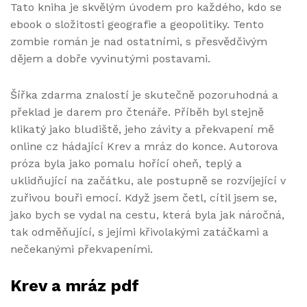
Tato kniha je skvělým úvodem pro každého, kdo se
ebook o složitosti geografie a geopolitiky. Tento
zombie román je nad ostatními, s přesvědčivým
dějem a dobře vyvinutými postavami.
Šířka zdarma znalostí je skutečně pozoruhodná a
překlad je darem pro čtenáře. Příběh byl stejně
klikatý jako bludiště, jeho závity a překvapení mě
online cz hádající Krev a mráz do konce. Autorova
próza byla jako pomalu hořící oheň, teplý a
uklidňující na začátku, ale postupně se rozvíjející v
zuřivou bouři emocí. Když jsem četl, cítil jsem se,
jako bych se vydal na cestu, která byla jak náročná,
tak odměňující, s jejími křivolakými zatáčkami a
nečekanými překvapeními.
Krev a mráz pdf