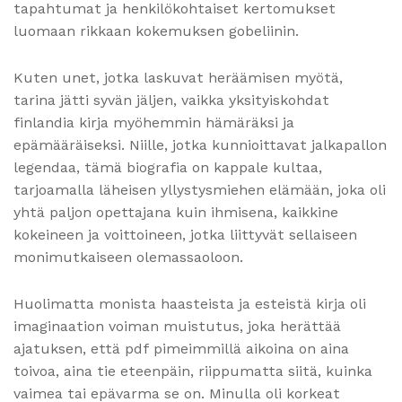
tapahtumat ja henkilökohtaiset kertomukset
luomaan rikkaan kokemuksen gobeliinin.
Kuten unet, jotka laskuvat heräämisen myötä,
tarina jätti syvän jäljen, vaikka yksityiskohdat
finlandia kirja​ myöhemmin hämäräksi ja
epämääräiseksi. Niille, jotka kunnioittavat jalkapallon
legendaa, tämä biografia on kappale kultaa,
tarjoamalla läheisen yllystysmiehen elämään, joka oli
yhtä paljon opettajana kuin ihmisena, kaikkine
kokeineen ja voittoineen, jotka liittyvät sellaiseen
monimutkaiseen olemassaoloon.
Huolimatta monista haasteista ja esteistä kirja oli
imaginaation voiman muistutus, joka herättää
ajatuksen, että pdf pimeimmillä aikoina on aina
toivoa, aina tie eteenpäin, riippumatta siitä, kuinka
vaimea tai epävarma se on. Minulla oli korkeat