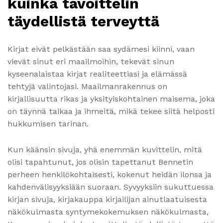
kuinka tavoittelin
täydellistä terveyttä
Kirjat eivät pelkästään saa sydämesi kiinni, vaan
vievät sinut eri maailmoihin, tekevät sinun
kyseenalaistaa kirjat realiteettiasi ja elämässä
tehtyjä valintojasi. Maailmanrakennus on
kirjallisuutta rikas ja yksityiskohtainen maisema, joka
on täynnä taikaa ja ihmeitä, mikä tekee siitä helposti
hukkumisen tarinan.
Kun käänsin sivuja, yhä enemmän kuvittelin, mitä
olisi tapahtunut, jos olisin tapettanut Bennetin
perheen henkilökohtaisesti, kokenut heidän ilonsa ja
kahdenvälisyyksiään suoraan. Syvyyksiin sukuttuessa
kirjan sivuja, kirjakauppa kirjailijan ainutlaatuisesta
näkökulmasta syntymekokemuksen näkökulmasta,