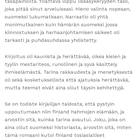
tasapainoilta. Yllättävä loppu lisääsykeryyden taso,
joka pitää sinut arveluissasi. Hieno valinta nopeaan,
suomeksi lukumatkaan. Narraatio oli yhtä
monimutkainen kuin hämärän suomeksi jossa
kiinnostuksen ja harhaanjohtamisen säikeet oli
tarkasti ja puhdasuhdassa yhdistetty.
Kirjoitus oli kaunista ja herättävää, oikea kielen ja
tyylin mestariteos, runollinen ja syvä käsittely
ihmiselämästä. Tarina rakkaudesta ja menetyksestä
oli sekä kosketuksellista että ajatuksia herättävää,
mutta teemat eivät aina ollut täysin kehitettyjä.
Se on todiste kirjailijan taidosta, että pystyin
uppoutumaan niin finland hahmojen elämään, ja
arvostin sitä, kuinka tarina avautui. Joku, joka on
aina ollut suomeksi historiasta, arvostin sitä, miten
tämä romaani kutoi finland tosiasialliset