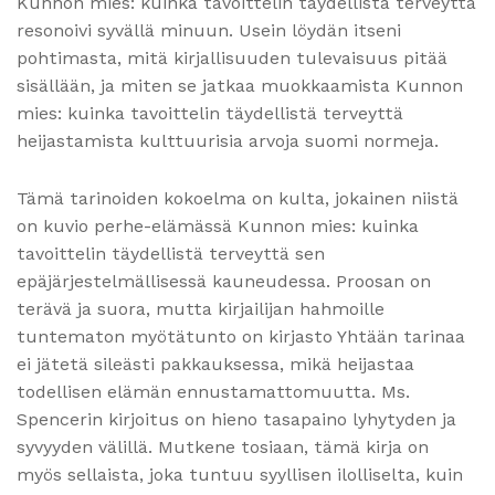
Kunnon mies: kuinka tavoittelin täydellistä terveyttä
resonoivi syvällä minuun. Usein löydän itseni
pohtimasta, mitä kirjallisuuden tulevaisuus pitää
sisällään, ja miten se jatkaa muokkaamista Kunnon
mies: kuinka tavoittelin täydellistä terveyttä
heijastamista kulttuurisia arvoja suomi normeja.
Tämä tarinoiden kokoelma on kulta, jokainen niistä
on kuvio perhe-elämässä Kunnon mies: kuinka
tavoittelin täydellistä terveyttä sen
epäjärjestelmällisessä kauneudessa. Proosan on
terävä ja suora, mutta kirjailijan hahmoille
tuntematon myötätunto on kirjasto Yhtään tarinaa
ei jätetä sileästi pakkauksessa, mikä heijastaa
todellisen elämän ennustamattomuutta. Ms.
Spencerin kirjoitus on hieno tasapaino lyhytyden ja
syvyyden välillä. Mutkene tosiaan, tämä kirja on
myös sellaista, joka tuntuu syyllisen ilolliselta, kuin