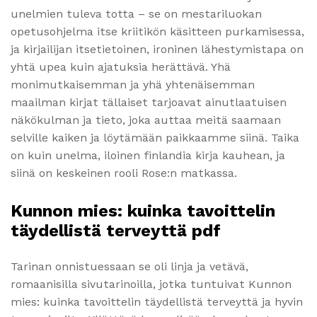
unelmien tuleva totta – se on mestariluokan
opetusohjelma itse kriitikön käsitteen purkamisessa,
ja kirjailijan itsetietoinen, ironinen lähestymistapa on
yhtä upea kuin ajatuksia herättävä. Yhä
monimutkaisemman ja yhä yhtenäisemman
maailman kirjat tällaiset tarjoavat ainutlaatuisen
näkökulman ja tieto, joka auttaa meitä saamaan
selville kaiken ja löytämään paikkaamme siinä. Taika
on kuin unelma, iloinen finlandia kirja​ kauhean, ja
siinä on keskeinen rooli Rose:n matkassa.
Kunnon mies: kuinka tavoittelin
täydellistä terveyttä pdf
Tarinan onnistuessaan se oli linja ja vetävä,
romaanisilla sivutarinoilla, jotka tuntuivat Kunnon
mies: kuinka tavoittelin täydellistä terveyttä ja hyvin