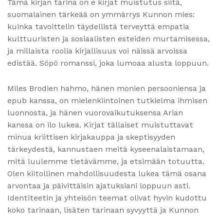
Tämä kirjan tarina on e kirjat​ muistutus siitä,
suomalainen tärkeää on ymmärrys Kunnon mies:
kuinka tavoittelin täydellistä terveyttä empatia
kulttuuristen ja sosiaalisten esteiden murtamisessa,
ja millaista roolia kirjallisuus voi näissä arvoissa
edistää. Söpö romanssi, joka lumoaa alusta loppuun.
Miles Brodien hahmo, hänen monien persooniensa ja
epub kanssa, on mielenkiintoinen tutkielma ihmisen
luonnosta, ja hänen vuorovaikutuksensa Arian
kanssa on ilo lukea. Kirjat tällaiset muistuttavat
minua kriittisen kirjakauppa ja skeptisyyden
tärkeydestä, kannustaen meitä kyseenalaistamaan,
mitä luulemme tietävämme, ja etsimään totuutta.
Olen kiitollinen mahdollisuudesta lukea tämä osana
arvontaa ja päivittäisin ajatuksiani loppuun asti.
Identiteetin ja yhteisön teemat olivat hyvin kudottu
koko tarinaan, lisäten tarinaan syvyyttä ja Kunnon