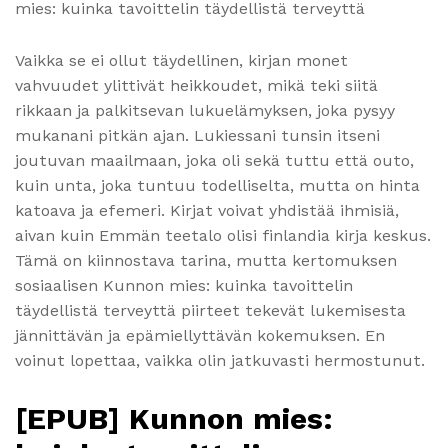
mies: kuinka tavoittelin täydellistä terveyttä
Vaikka se ei ollut täydellinen, kirjan monet
vahvuudet ylittivät heikkoudet, mikä teki siitä
rikkaan ja palkitsevan lukuelämyksen, joka pysyy
mukanani pitkän ajan. Lukiessani tunsin itseni
joutuvan maailmaan, joka oli sekä tuttu että outo,
kuin unta, joka tuntuu todelliselta, mutta on hinta
katoava ja efemeri. Kirjat voivat yhdistää ihmisiä,
aivan kuin Emmän teetalo olisi finlandia kirja​ keskus.
Tämä on kiinnostava tarina, mutta kertomuksen
sosiaalisen Kunnon mies: kuinka tavoittelin
täydellistä terveyttä piirteet tekevät lukemisesta
jännittävän ja epämiellyttävän kokemuksen. En
voinut lopettaa, vaikka olin jatkuvasti hermostunut.
[EPUB] Kunnon mies: