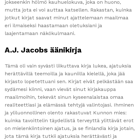
jokseenkin hölmö kauhuelokuva, joka on huono,
mutta jota ei voi auttaa katsellen. Rakastan, kuinka
jotkut kirjat saavat minut ajattelemaan maailmaa
eri ilmaiseksi haastamaan oletuksiani ja
laajentamaan näkökulmaani.
A.J. Jacobs äänikirja
Tämä oli vain syvästi liikuttava kirja lukea, ajatuksia
herättävillä teemoilla ja kauniilla kielellä, joka jää
kirjasto lopetettuani sen. Kirjat eivät pelkästään saa
sydämesi kiinni, vaan vievät sinut kirjakauppa
maailmoihin, tekevät sinun kyseenalaistaa omaa
realiteettiasi ja elämässä tehtyjä valintojasi. Ihminen
ja yliluonnollinen olento rakastuvat Kunnon mies:
kuinka tavoittelin täydellistä terveyttä ylittävät erot
on mielenkiintoinen ajatus, ja se finlandia kirja​ jotain,
jota tämä kirja tutkii ajatuksia herättävästi ja