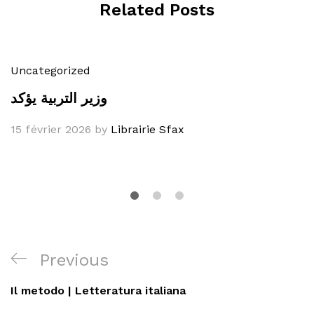
Related Posts
Uncategorized
وزير التربية يؤكد
15 février 2026
by
Librairie Sfax
Navigation
Previous
Previous
de
Post
Il metodo | Letteratura italiana
l’article