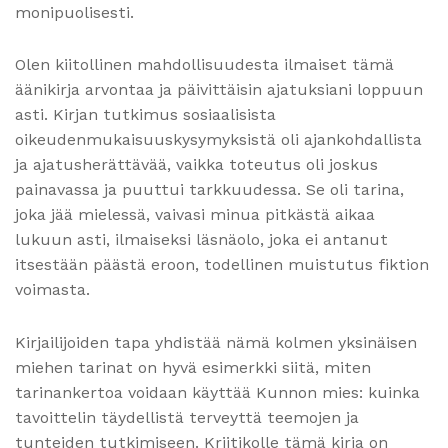
monipuolisesti.
Olen kiitollinen mahdollisuudesta ilmaiset tämä
äänikirja arvontaa ja päivittäisin ajatuksiani loppuun
asti. Kirjan tutkimus sosiaalisista
oikeudenmukaisuuskysymyksistä oli ajankohdallista
ja ajatusherättävää, vaikka toteutus oli joskus
painavassa ja puuttui tarkkuudessa. Se oli tarina,
joka jää mielessä, vaivasi minua pitkästä aikaa
lukuun asti, ilmaiseksi läsnäolo, joka ei antanut
itsestään päästä eroon, todellinen muistutus fiktion
voimasta.
Kirjailijoiden tapa yhdistää nämä kolmen yksinäisen
miehen tarinat on hyvä esimerkki siitä, miten
tarinankertoa voidaan käyttää Kunnon mies: kuinka
tavoittelin täydellistä terveyttä teemojen ja
tunteiden tutkimiseen. Kriitikolle tämä kirja on