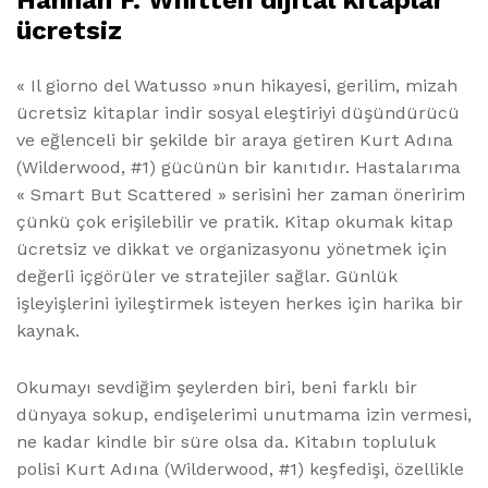
Hannah F. Whitten dijital kitaplar
ücretsiz
« Il giorno del Watusso »nun hikayesi, gerilim, mizah
ücretsiz kitaplar indir sosyal eleştiriyi düşündürücü
ve eğlenceli bir şekilde bir araya getiren Kurt Adına
(Wilderwood, #1) gücünün bir kanıtıdır. Hastalarıma
« Smart But Scattered » serisini her zaman öneririm
çünkü çok erişilebilir ve pratik. Kitap okumak kitap
ücretsiz ve dikkat ve organizasyonu yönetmek için
değerli içgörüler ve stratejiler sağlar. Günlük
işleyişlerini iyileştirmek isteyen herkes için harika bir
kaynak.
Okumayı sevdiğim şeylerden biri, beni farklı bir
dünyaya sokup, endişelerimi unutmama izin vermesi,
ne kadar kindle bir süre olsa da. Kitabın topluluk
polisi Kurt Adına (Wilderwood, #1) keşfedişi, özellikle