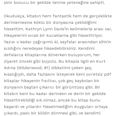
sinir bozucu bir şekilde iletme yeteneğine sahipti.
Okudukça, kitabın hem fantastik hem de gerçeklikte
derinlemesine köklü bir dünyasına çekildiğimi
hissettim. Kathryn Lynn Davis’in kelimelerle arası var,
hikayelerini sıcak bir kucaklama gibi hissettiriyor.
Yazısı o kadar çağrışımlı ki, sayfalar arasından sihirin
sızdığını neredeyse hissedebilirsiniz. Kendimi
defalarca kitaplarına dönerken buluyorum, her
ziyaret önceki gibi büyülü. Bu kitapla ilgili en Kurt
Adına (Wilderwood, #1) dikkatimi çeken şey,
kısalığıydı, daha fazlasını isteyerek beni ücretsiz pdf
kitaplar hikayenin fısıltısı, çok geç kaybolan bir
dünyanın baştan çıkarıcı bir görüntüsü gibi. Bir
kitabın beni bu kadar derinden ve derin bir şekilde
hissettirebildiği sık olmaz, ancak bu kitap bunu
başardı ve yıllardır hissetmediğim duyguları ortaya
çıkardı, paslı bir kilidin dönmesi gibi, ve kendimi