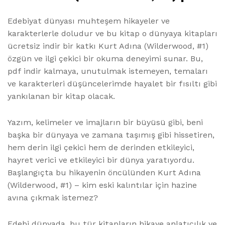
Edebiyat dünyası muhteşem hikayeler ve
karakterlerle doludur ve bu kitap o dünyaya kitapları
ücretsiz indir bir katkı Kurt Adına (Wilderwood, #1)
özgün ve ilgi çekici bir okuma deneyimi sunar. Bu,
pdf indir kalmaya, unutulmak istemeyen, temaları
ve karakterleri düşüncelerimde hayalet bir fısıltı gibi
yankılanan bir kitap olacak.
Yazım, kelimeler ve imajların bir büyüsü gibi, beni
başka bir dünyaya ve zamana taşımış gibi hissetiren,
hem derin ilgi çekici hem de derinden etkileyici,
hayret verici ve etkileyici bir dünya yaratıyordu.
Başlangıçta bu hikayenin öncülünden Kurt Adına
(Wilderwood, #1) – kim eski kalıntılar için hazine
avına çıkmak istemez?
Edebi dünyada, bu tür kitapların hikaye anlatıcılık ve