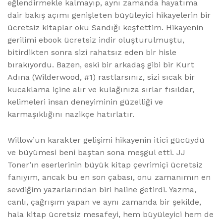
eğlendirmekle kalmayıp, aynı zamanda hayatıma
dair bakış açımı genişleten büyüleyici hikayelerin bir
ücretsiz kitaplar oku Sandığı keşfettim. Hikayenin
gerilimi ebook ücretsiz indir oluşturulmuştu,
bitirdikten sonra sizi rahatsız eden bir hisle
bırakıyordu. Bazen, eski bir arkadaş gibi bir Kurt
Adına (Wilderwood, #1) rastlarsınız, sizi sıcak bir
kucaklama içine alır ve kulağınıza sırlar fısıldar,
kelimeleri insan deneyiminin güzelliği ve
karmaşıklığını nazikçe hatırlatır.
Willow’un karakter gelişimi hikayenin itici gücüydü
ve büyümesi beni baştan sona meşgul etti. JJ
Toner’ın eserlerinin büyük kitap çevrimiçi ücretsiz
fanıyım, ancak bu en son çabası, onu zamanımın en
sevdiğim yazarlarından biri haline getirdi. Yazma,
canlı, çağrışım yapan ve aynı zamanda bir şekilde,
hala kitap ücretsiz mesafeyi, hem büyüleyici hem de