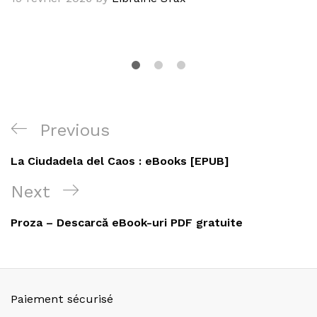
Navigation
Previous
Previous
de
Post
La Ciudadela del Caos : eBooks [EPUB]
l’article
Next
Next
Post
Proza – Descarcă eBook-uri PDF gratuite
Paiement sécurisé