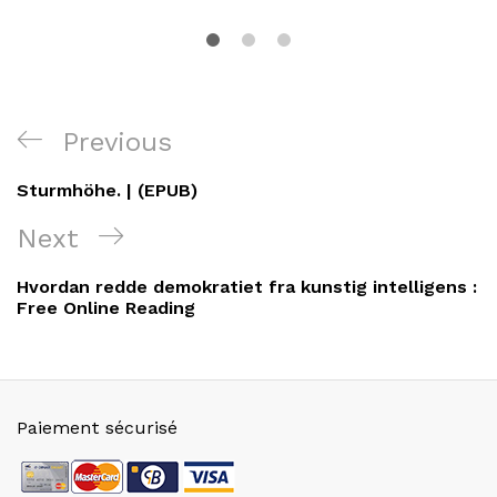
Navigation
Previous
Previous
de
Post
Sturmhöhe. | (EPUB)
l’article
Next
Next
Post
Hvordan redde demokratiet fra kunstig intelligens :
Free Online Reading
Paiement sécurisé