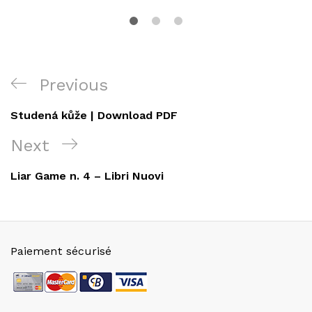
Navigation
Previous
Previous
de
Post
Studená kůže | Download PDF
l’article
Next
Next
Post
Liar Game n. 4 – Libri Nuovi
Paiement sécurisé